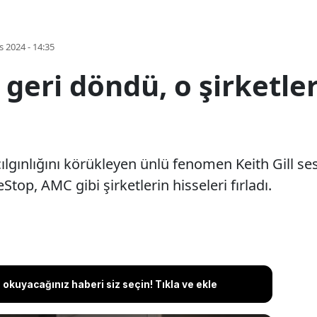
s 2024 - 14:35
eri döndü, o şirketler
gınlığını körükleyen ünlü fenomen Keith Gill sessi
op, AMC gibi şirketlerin hisseleri fırladı.
okuyacağınız haberi siz seçin! Tıkla ve ekle