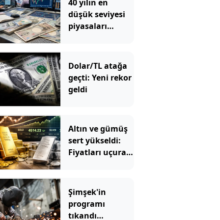
40 yılın en
düşük seviyesi
piyasaları
karıştırdı: "O
rakamları bir
daha
Dolar/TL atağa
göremeyeceğiz"
geçti: Yeni rekor
geldi
Altın ve gümüş
sert yükseldi:
Fiyatları uçuran
5 kritik gelişme
Şimşek'in
programı
tıkandı