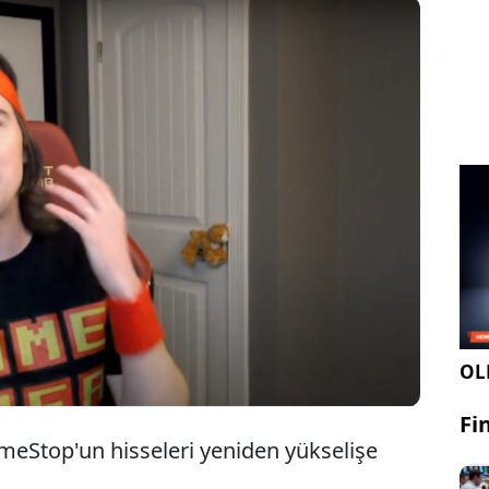
 başlarında GameStop çılgınlığını körükleyen ünlü
Keith Gill sessizliğini bozdu. Gill'in
mlarının ardından GameStop, AMC gibi şirketlerin
 fırladı.
OLE
Fi
eStop'un hisseleri yeniden yükselişe