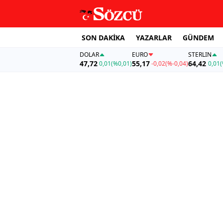
SON DAKİKA
YAZARLAR
GÜNDEM
DOLAR
EURO
STERLIN
47,72
55,17
64,42
0,01
(%0,01)
-0,02
(%-0,04)
0,01
(