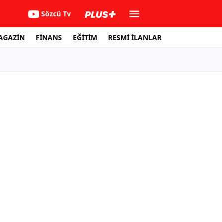
Sözcü Tv
AGAZİN
FİNANS
EĞİTİM
RESMİ İLANLAR