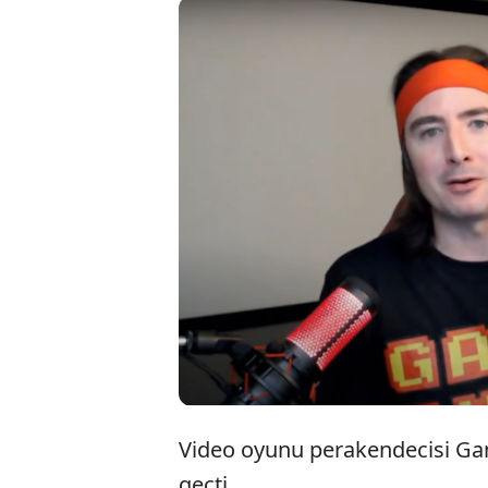
2021'in
fenomen 
paylaşı
hisseleri
Video oyunu perakendecisi Gam
geçti.