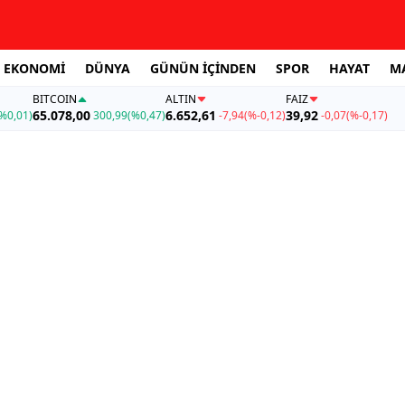
EKONOMİ
DÜNYA
GÜNÜN İÇİNDEN
SPOR
HAYAT
M
BITCOIN
ALTIN
FAİZ
65.078,00
6.652,61
39,92
%0,01)
300,99
(%0,47)
-7,94
(%-0,12)
-0,07
(%-0,17)