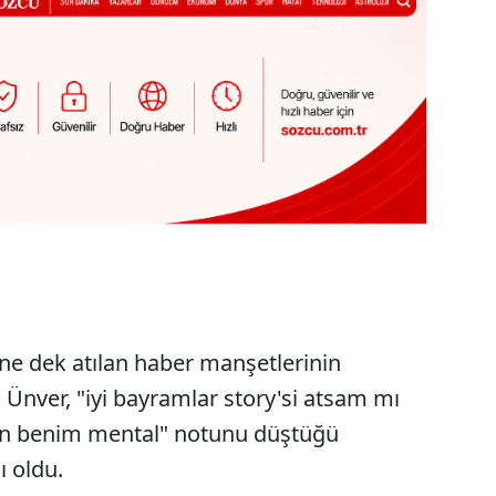
üne dek atılan haber manşetlerinin
 Ünver, "iyi bayramlar story'si atsam mı
n benim mental" notunu düştüğü
ı oldu.