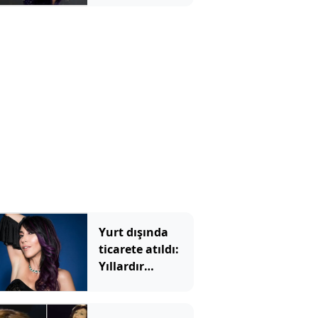
taşındı
Yurt dışında
ticarete atıldı:
Yıllardır
sakladığı
eşyalarıyla para
kazanıyor