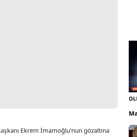
OLE
Ma
 Başkanı Ekrem İmamoğlu'nun gözaltına