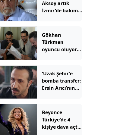
Aksoy artık
İzmir'de bakım
evinde yaşıyor:
Kavak Yelleri’nin
Osman
Gökhan
amcasının son
Türkmen
hali ortaya çıktı
oyuncu oluyor:
O dizinin
kadrosuna
katıldı
'Uzak Şehir'e
bomba transfer:
Ersin Arıcı’nın
yeni rolü ortaya
çıktı
Beyonce
Türkiye'de 4
kişiye dava açtı:
Konu Yargıtay'a