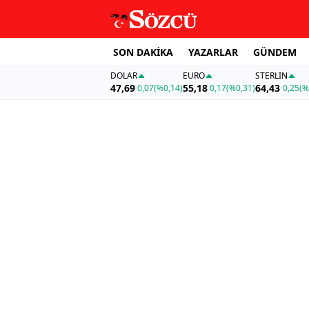
SON DAKİKA
YAZARLAR
GÜNDEM
DOLAR
EURO
STERLIN
47,69
55,18
64,43
0,07
(%0,14)
0,17
(%0,31)
0,25
(%