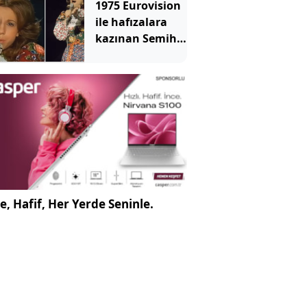
1975 Eurovision
ile hafızalara
kazınan Semiha
Yankı'nın hali
ortaya çıktı
e, Hafif, Her Yerde Seninle.