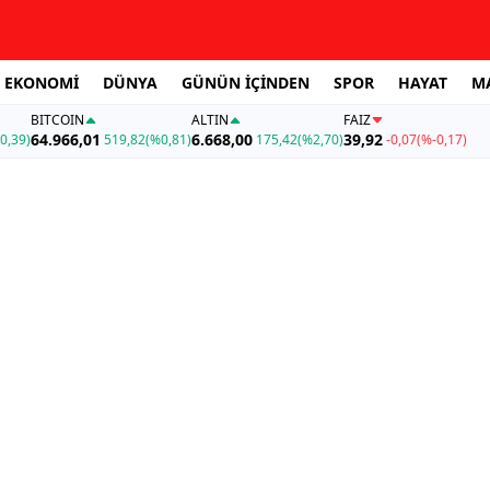
EKONOMİ
DÜNYA
GÜNÜN İÇİNDEN
SPOR
HAYAT
M
BITCOIN
ALTIN
FAİZ
64.966,01
6.668,00
39,92
0,39)
519,82
(%0,81)
175,42
(%2,70)
-0,07
(%-0,17)