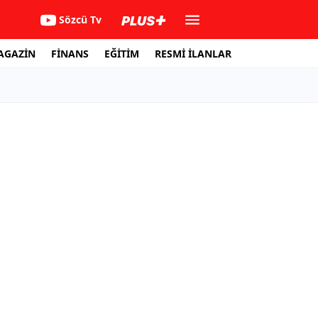
Sözcü Tv
AGAZİN
FİNANS
EĞİTİM
RESMİ İLANLAR