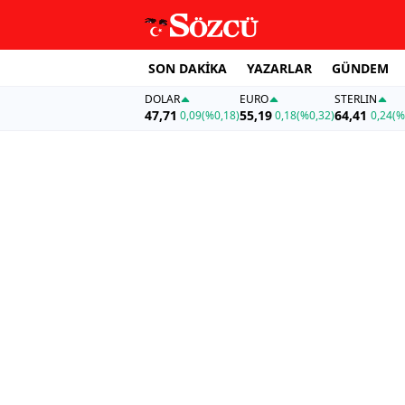
SON DAKİKA
YAZARLAR
GÜNDEM
DOLAR
EURO
STERLIN
47,71
55,19
64,41
0,09
(%0,18)
0,18
(%0,32)
0,24
(%