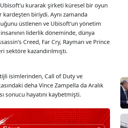
Ubisoft'u kurarak şirketi küresel bir oyun
er kardeşten biriydi. Aynı zamanda
luğunu üstlenen ve Ubisoft'un yönetim
ş insanının liderlik döneminde, dünya
sassin's Creed, Far Cry, Rayman ve Prince
eri sektöre kazandırılmıştı.
jli isimlerinden, Call of Duty ve
rkasındaki deha Vince Zampella da Aralık
zası sonucu hayatını kaybetmişti.