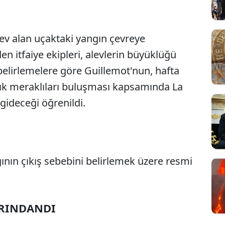
v alan uçaktaki yangın çevreye
den itfaiye ekipleri, alevlerin büyüklüğü
 belirlemelere göre Guillemot'nun, hafta
lık meraklıları buluşması kapsamında La
gideceği öğrenildi.
ının çıkış sebebini belirlemek üzere resmi
ARINDANDI