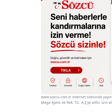
www.sozcu.com.tr internet sitesinde yayınla
Mega Ajans ve Rek. Tic. A.Ş'ye aittir. İzin