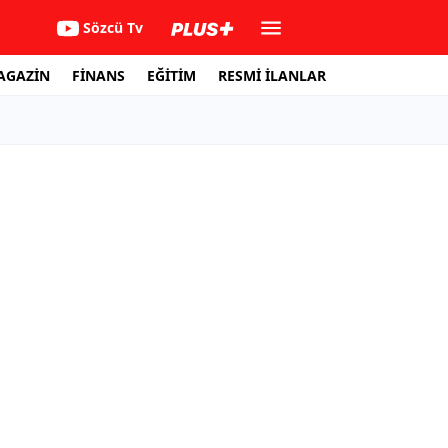
Sözcü Tv
AGAZİN
FİNANS
EĞİTİM
RESMİ İLANLAR