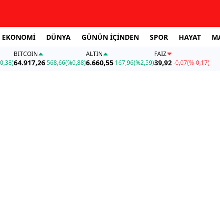
EKONOMİ
DÜNYA
GÜNÜN İÇİNDEN
SPOR
HAYAT
M
BITCOIN
ALTIN
FAİZ
64.917,26
6.660,55
39,92
0,38)
568,66
(%0,88)
167,96
(%2,59)
-0,07
(%-0,17)