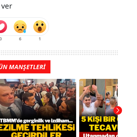
 ver
ÜN MANŞETLERİ