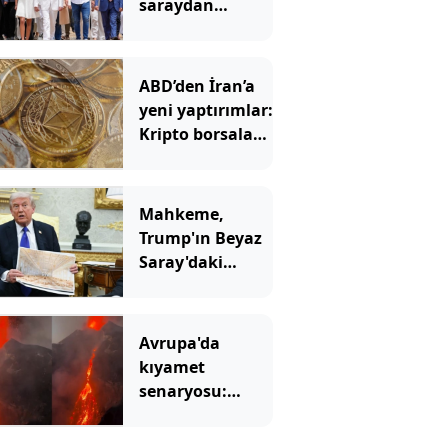
saraydan
ayrıldı: Yeni
başkan ‘Sarayı
müzeye
ABD’den İran’a
çevireceğim’
yeni yaptırımlar:
demişti
Kripto borsaları
hedefte
Mahkeme,
Trump'ın Beyaz
Saray'daki
inşaatına 'dur'
dedi
Avrupa'da
kıyamet
senaryosu:
Binlerce yıllık
korku gerçek mi