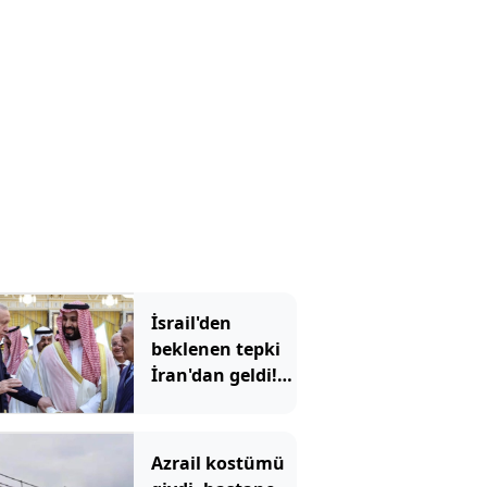
olacak?
İsrail'den
beklenen tepki
İran'dan geldi!
'Mekke
Anlaşması'
Tahran'ı kızdırdı
Azrail kostümü