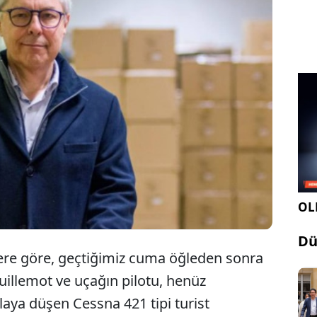
dünyasının dev şirketlerinden Ubisoft'un kurucu
klarından Claude Guillemot, Fransa'da meydana
 trajik bir uçak kazasında yaşamını yitirdi.
OLE
Dü
bere göre, geçtiğimiz cuma öğleden sonra
illemot ve uçağın pilotu, henüz
laya düşen Cessna 421 tipi turist