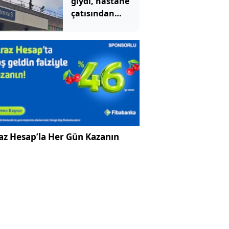
giydi, hastane
çatısından
hastalara
göründü:
Mahkemede
ilginç savunma
az Hesap’la Her Gün Kazanın