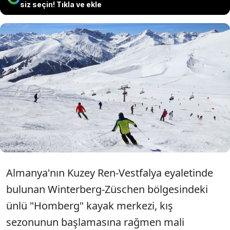
siz seçin! Tıkla ve ekle
Almanya'nın Kuzey Ren-Vestfalya'da
bulunan Winterberg-Züschen'deki
Homberg kayak bölgesi, artan maliyetler
ve ekonomik zorluklar nedeniyle iflas etti.
Almanya'nın Kuzey Ren-Vestfalya eyaletinde
bulunan Winterberg-Züschen bölgesindeki
ünlü "Homberg" kayak merkezi, kış
sezonunun başlamasına rağmen mali