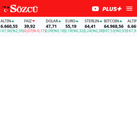
LTIN
FAİZ
DOLAR
EURO
STERLIN
BITCOIN
ALTIN
.660,55
39,92
47,71
55,19
64,41
64.968,56
6.660,
7,96
(%2,59)
-0,07
(%-0,17)
0,09
(%0,18)
0,18
(%0,32)
0,24
(%0,38)
597,53
(%0,93)
167,96
(