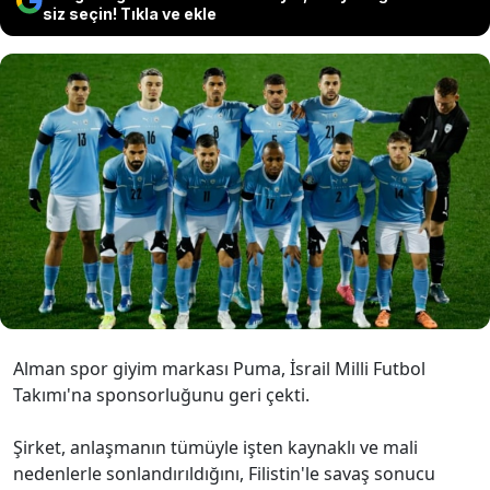
siz seçin! Tıkla ve ekle
Almanya merkezli spor giyim devi
Puma, İsrail Milli Futbol Takımı ile
sponsorluk anlaşmasını sonlandırma
kararı aldı.
Alman spor giyim markası Puma, İsrail Milli Futbol
Takımı'na sponsorluğunu geri çekti.
Şirket, anlaşmanın tümüyle işten kaynaklı ve mali
nedenlerle sonlandırıldığını, Filistin'le savaş sonucu