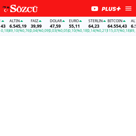
ALTIN
FAİZ
DOLAR
EURO
STERLIN
BITCOIN
ALTI
3
6.545,19
39,99
47,59
55,11
64,23
64.554,43
6.54
18)
49,10
(%0,76)
0,04
(%0,09)
0,03
(%0,05)
0,10
(%0,18)
0,14
(%0,21)
115,07
(%0,18)
49,10