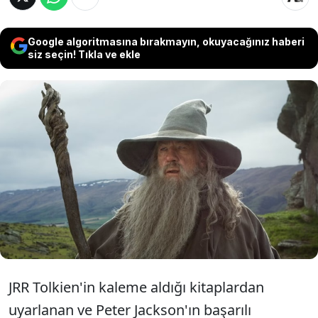
Google algoritmasına bırakmayın, okuyacağınız haberi
siz seçin! Tıkla ve ekle
Yüzüklerin Efendisi (Lord of the Rings)
serisinde Gandalf'ı canlandıran Ian
McKellen, serinin yeni filminde rol
alabileceğini ancak bunun tek bir şarta
bağlı olduğunu söyledi.
JRR Tolkien'in kaleme aldığı kitaplardan
uyarlanan ve Peter Jackson'ın başarılı