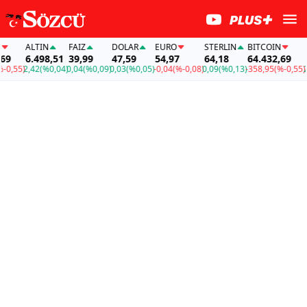
ALTIN
FAİZ
DOLAR
EURO
STERLIN
BITCOIN
ALT
6.498,51
39,99
47,59
54,97
64,18
64.432,69
6.4
55)
2,42
(%0,04)
0,04
(%0,09)
0,03
(%0,05)
-0,04
(%-0,08)
0,09
(%0,13)
-358,95
(%-0,55)
2,42