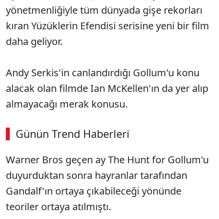
yönetmenliğiyle tüm dünyada gişe rekorları
kıran Yüzüklerin Efendisi serisine yeni bir film
daha geliyor.
Andy Serkis'in canlandırdığı Gollum'u konu
alacak olan filmde Ian McKellen'ın da yer alıp
almayacağı merak konusu.
Günün Trend Haberleri
00:02
/ 09:08
Warner Bros geçen ay The Hunt for Gollum'u
Sesi Aç
duyurduktan sonra hayranlar tarafından
Gandalf'ın ortaya çıkabileceği yönünde
teoriler ortaya atılmıştı.