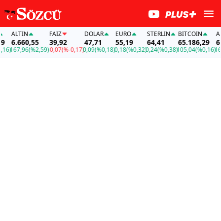
ALTIN
FAİZ
DOLAR
EURO
STERLIN
BITCOIN
ALTIN
6.660,55
39,92
47,71
55,19
64,41
65.186,29
6.660
67,96
(%2,59)
-0,07
(%-0,17)
0,09
(%0,18)
0,18
(%0,32)
0,24
(%0,38)
105,04
(%0,16)
167,96