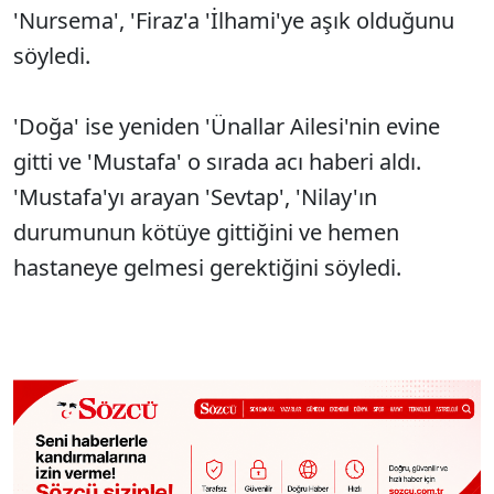
'Nursema', 'Firaz'a 'İlhami'ye aşık olduğunu
söyledi.
'Doğa' ise yeniden 'Ünallar Ailesi'nin evine
gitti ve 'Mustafa' o sırada acı haberi aldı.
'Mustafa'yı arayan 'Sevtap', 'Nilay'ın
durumunun kötüye gittiğini ve hemen
hastaneye gelmesi gerektiğini söyledi.