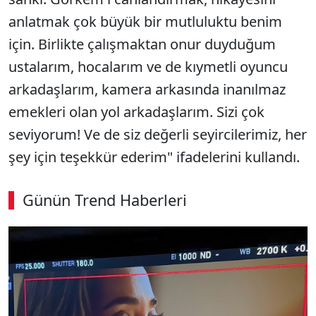
anlatmak çok büyük bir mutluluktu benim
için. Birlikte çalışmaktan onur duyduğum
ustalarım, hocalarım ve de kıymetli oyuncu
arkadaşlarım, kamera arkasında inanılmaz
emekleri olan yol arkadaşlarım. Sizi çok
seviyorum! Ve de siz değerli seyircilerimiz, her
şey için teşekkür ederim" ifadelerini kullandı.
Günün Trend Haberleri
00:02
/ 03:53
Sesi Aç