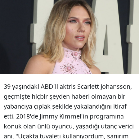
Dünyaca ünlü aktris Scarlett
Johansson, kişisel yaşamıyla ilgili son
derece özel bir bilgiyi kamuoyuyla
paylaştı.
39 yaşındaki ABD'li aktris Scarlett Johansson,
geçmişte hiçbir şeyden haberi olmayan bir
yabancıya çıplak şekilde yakalandığını itiraf
etti. 2018'de Jimmy Kimmel'in programına
konuk olan ünlü oyuncu, yaşadığı utanç verici
anı, "Uçakta tuvaleti kullanıyordum, sanırım