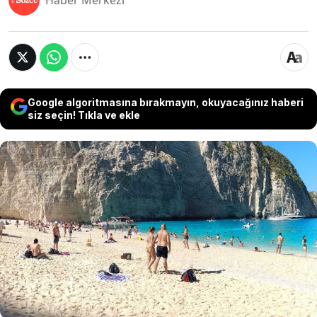
Haber Merkezi
Google algoritmasına bırakmayın, okuyacağınız haberi
siz seçin! Tıkla ve ekle
Dünyanın ve Yunanistan’ın en çok fotoğrafı
çekilen, seyahat dergilerinin kapaklarını süsleyen
Zakynthos adasındaki efsanevi Navajo (Navagio)
Plajı’ndan turistleri kahredecek haber geldi.
Üzerindeki ikonik gemi batığıyla bilinen koy, ölüm
tehlikesi nedeniyle 2026 yaz sezonu boyunca sivil
girişine tamamen kapatıldı.