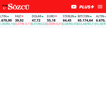
IN
FAİZ
DOLAR
EURO
STERLIN
BITCOIN
ALTIN
70,90
39,92
47,72
55,18
64,45
65.174,64
6.670,90
6
(%0,16)
-0,07
(%-0,17)
0,01
(%0,02)
0,00
(%-0,01)
0,04
(%0,05)
333,44
(%0,51)
10,36
(%0,1