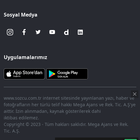
Sosyal Medya
Uygulamalarımız
www.sozcu.com.tr internet sitesinde yayınlanan yazı, haber ve
fotoğrafların her türlü telif hakkı Mega Ajans ve Rek. Tic. A.Ş'ye
aittir. İzin alınmadan, kaynak gösterilerek dahi
iktibas edilemez.
Copyright © 2023 - Tüm hakları saklıdır. Mega Ajans ve Rek.
Tic. A.Ş.
360p
Loaded
:
Sesi
7.91%
Aç