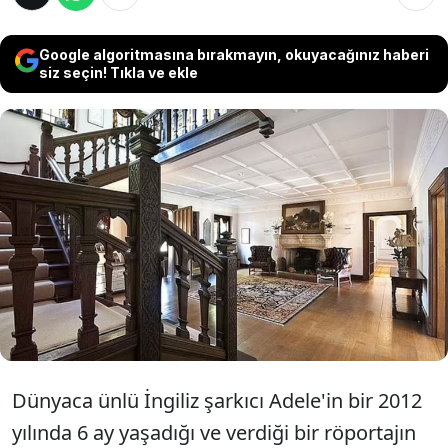
Google algoritmasına bırakmayın, okuyacağınız haberi
siz seçin! Tıkla ve ekle
Dünyaca ünlü İngiliz şarkıcı Adele'in altı ay
boyunca yaşadığı Osmanlı hanedanlığıyla
yakından ilişkili ev, 10 yılı aşkın bir süredir alıcı
bulamıyor. Sebebi ise 6 milyon sterlinlik fiyatı
değil, bambaşka bir söylenti...
Dünyaca ünlü İngiliz şarkıcı Adele'in bir 2012
yılında 6 ay yaşadığı ve verdiği bir röportajın