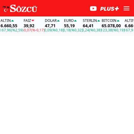
TIN
FAİZ
DOLAR
EURO
STERLIN
BITCOIN
ALTIN
660,55
39,92
47,71
55,19
64,41
65.078,00
6.660,5
,96
(%2,59)
-0,07
(%-0,17)
0,09
(%0,18)
0,18
(%0,32)
0,24
(%0,38)
123,38
(%0,19)
167,96
(%