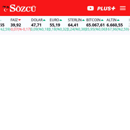
FAİZ
DOLAR
EURO
STERLIN
BITCOIN
ALTIN
FAİ
39,92
47,71
55,19
64,41
65.067,61
6.660,55
39
,59)
-0,07
(%-0,17)
0,09
(%0,18)
0,18
(%0,32)
0,24
(%0,38)
35,95
(%0,06)
167,96
(%2,59)
-0,