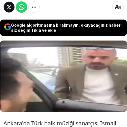
Google algoritmasına bırakmayın, okuyacağınız haberi
siz seçin! Tıkla ve ekle
Ankara'da Türk halk müziği sanatçısı İsmail
Altunsaray ile trafikte tartıştıktan sonra
kendisini takip edip aracından inmesini
isteyen sürücü K.Ü.Ö., çıkarıldığı hakimlikçe
tutuklanarak cezaevine gönderildi.
Ankara'da Türk halk müziği sanatçısı İsmail