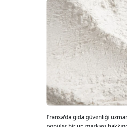
Fransa'da 
partilerin
tespit edil
edilmesi uy
Fransa’da gıda güvenliği uzmanl
popüler bir un markası hakkında