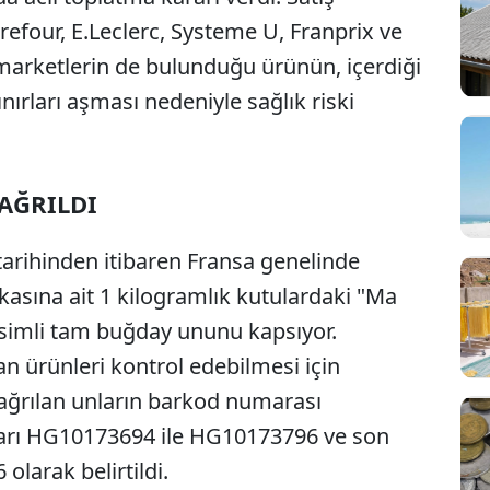
refour, E.Leclerc, Systeme U, Franprix ve
marketlerin de bulunduğu ürünün, içerdiği
nırları aşması nedeniyle sağlık riski
AĞRILDI
tarihinden itibaren Fransa genelinde
asına ait 1 kilogramlık kutulardaki "Ma
isimli tam buğday ununu kapsıyor.
nan ürünleri kontrol edebilmesi için
 çağrılan unların barkod numarası
arı HG10173694 ile HG10173796 ve son
 olarak belirtildi.