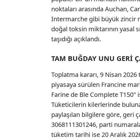
noktaları arasında Auchan, Car
Intermarche gibi büyük zincir 
doğal toksin miktarının yasal sı
taşıdığı açıklandı.
TAM BUĞDAY UNU GERİ Ç
Toplatma kararı, 9 Nisan 2026 
piyasaya sürülen Francine mark
Farine de Ble Complete T150" 
Tüketicilerin kilerlerinde bulu
paylaşılan bilgilere göre, geri
3068111301246, parti numaral
tüketim tarihi ise 20 Aralık 2026
ABERİ OKU
➜