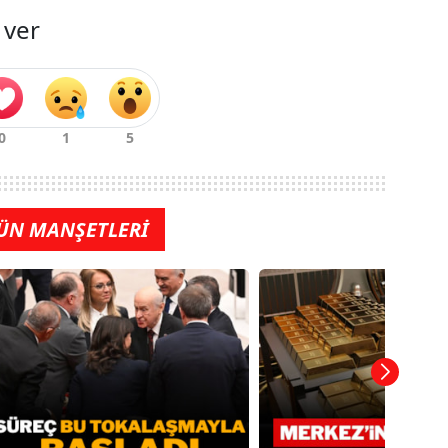
 ver
ÜN MANŞETLERİ