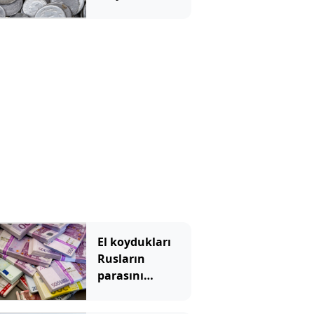
veriyorlar
El koydukları
Rusların
parasını
dağıtmaya
başladılar