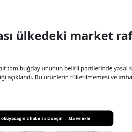
sı ülkedeki market ra
it tam buğday ununun belirli partilerinde yasal s
ği açıklandı. Bu ürünlerin tüketilmemesi ve imha 
okuyacağınız haberi siz seçin! Tıkla ve ekle