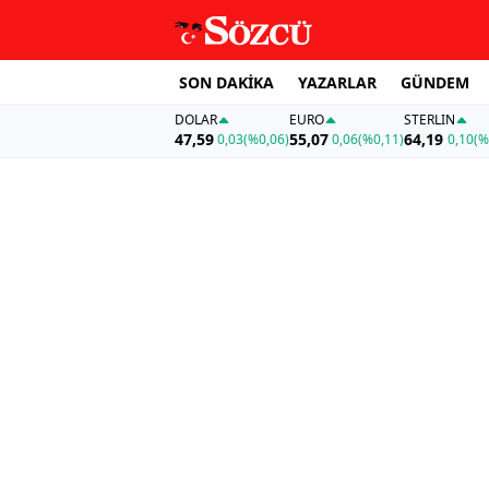
SON DAKİKA
YAZARLAR
GÜNDEM
DOLAR
EURO
STERLIN
47,59
55,07
64,19
0,03
(%0,06)
0,06
(%0,11)
0,10
(%