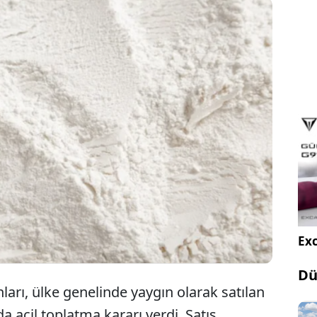
Francine markasına ait tam buğday ununun belirli
de yasal sınırın üzerinde çavdar mahmuzu alkaloidi
diği açıklandı. Bu ürünlerin tüketilmemesi ve imha
arısı yapıldı.
Exc
Dü
arı, ülke genelinde yaygın olarak satılan
 acil toplatma kararı verdi. Satış