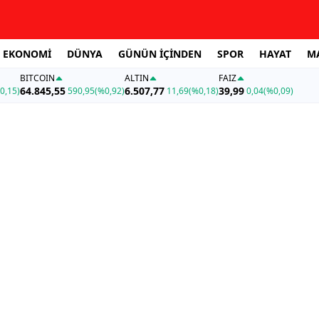
EKONOMİ
DÜNYA
GÜNÜN İÇİNDEN
SPOR
HAYAT
M
BITCOIN
ALTIN
FAİZ
64.845,55
6.507,77
39,99
0,15)
590,95
(%0,92)
11,69
(%0,18)
0,04
(%0,09)