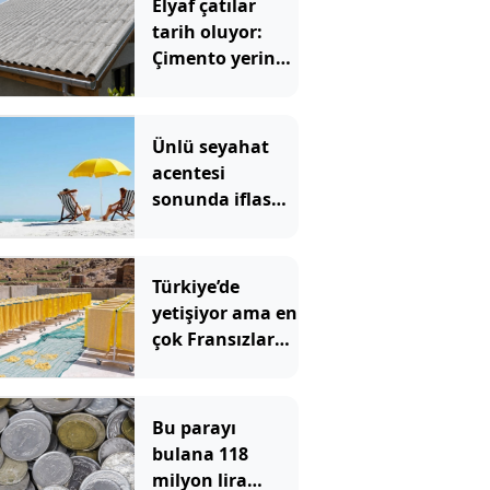
Elyaf çatılar
tarih oluyor:
Çimento yerine
artık bu
malzemeler
kullanılıyor
Ünlü seyahat
acentesi
sonunda iflas
etti: Yolcuların
paralarına ne
olacağı ortaya
Türkiye’de
çıktı
yetişiyor ama en
çok Fransızlar
yiyor
Bu parayı
bulana 118
milyon lira