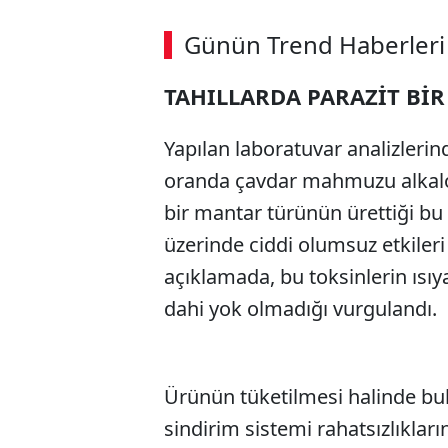
Günün Trend Haberleri
TAHILLARDA PARAZİT BİR
SÖZCÜ SON DAKİKA
Yapılan laboratuvar analizleri
oranda çavdar mahmuzu alkaloidi
bir mantar türünün ürettiği bu 
üzerinde ciddi olumsuz etkileri 
açıklamada, bu toksinlerin ısıy
dahi yok olmadığı vurgulandı.
Ürünün tüketilmesi halinde bula
sindirim sistemi rahatsızlıkları