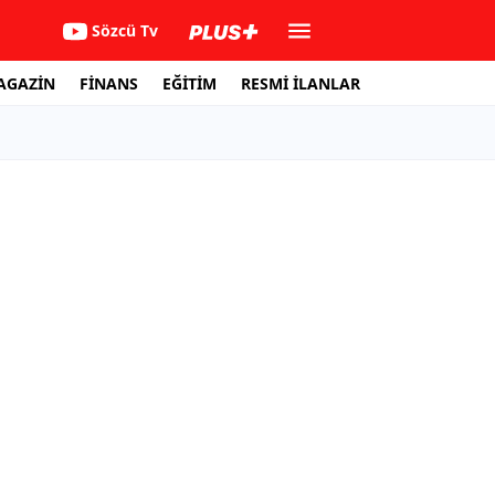
Sözcü Tv
AGAZİN
FİNANS
EĞİTİM
RESMİ İLANLAR