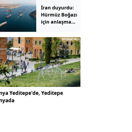
İran duyurdu:
Hürmüz Boğazı
için anlaşma
yapıldı
ya Yeditepe'de, Yeditepe
nyada