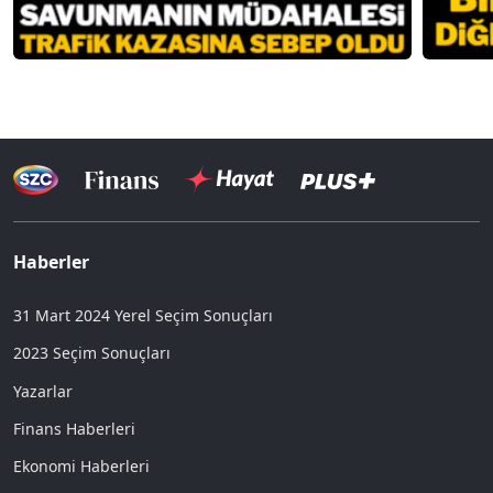
Haberler
31 Mart 2024 Yerel Seçim Sonuçları
2023 Seçim Sonuçları
Yazarlar
Finans Haberleri
Ekonomi Haberleri