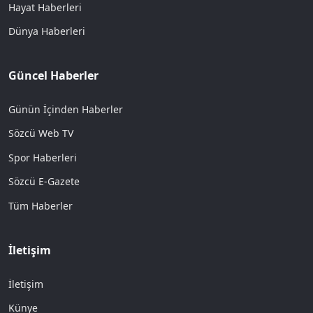
Hayat Haberleri
Dünya Haberleri
Güncel Haberler
Günün İçinden Haberler
Sözcü Web TV
Spor Haberleri
Sözcü E-Gazete
Tüm Haberler
İletişim
İletişim
Künye