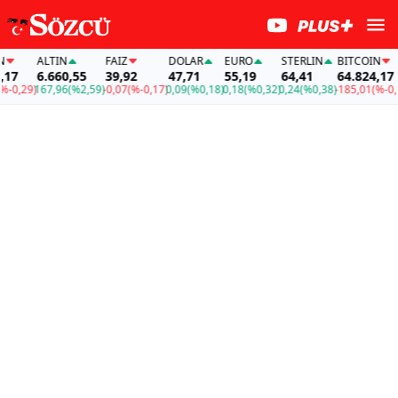
ALTIN
FAİZ
DOLAR
EURO
STERLIN
BITCOIN
7
6.660,55
39,92
47,71
55,19
64,41
64.824,17
,29)
167,96
(%2,59)
-0,07
(%-0,17)
0,09
(%0,18)
0,18
(%0,32)
0,24
(%0,38)
-185,01
(%-0,29)