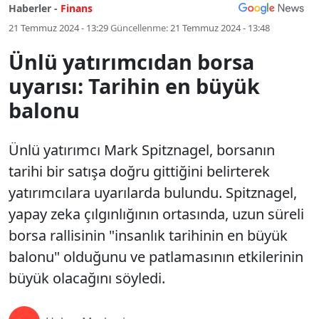
Haberler -
Finans
21 Temmuz 2024 - 13:29
Güncellenme:
21 Temmuz 2024 - 13:48
Ünlü yatırımcıdan borsa
uyarısı: Tarihin en büyük
balonu
Ünlü yatırımcı Mark Spitznagel, borsanın
tarihi bir satışa doğru gittiğini belirterek
yatırımcılara uyarılarda bulundu. Spitznagel,
yapay zeka çılgınlığının ortasında, uzun süreli
borsa rallisinin "insanlık tarihinin en büyük
balonu" olduğunu ve patlamasının etkilerinin
büyük olacağını söyledi.