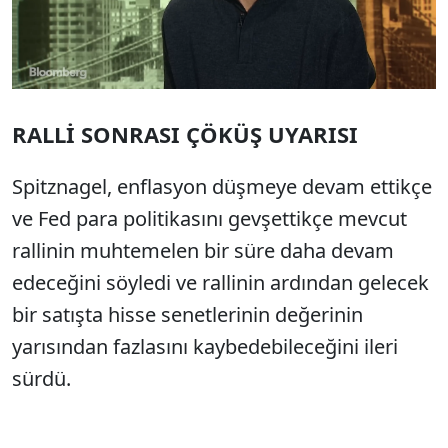
RALLİ SONRASI ÇÖKÜŞ UYARISI
Spitznagel, enflasyon düşmeye devam ettikçe
ve Fed para politikasını gevşettikçe mevcut
rallinin muhtemelen bir süre daha devam
edeceğini söyledi ve rallinin ardından gelecek
bir satışta hisse senetlerinin değerinin
yarısından fazlasını kaybedebileceğini ileri
sürdü.