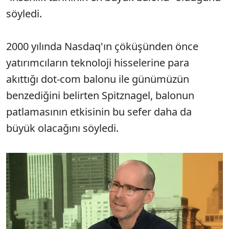
söyledi.
2000 yılında Nasdaq'ın çöküşünden önce
yatırımcıların teknoloji hisselerine para
akıttığı dot-com balonu ile günümüzün
benzediğini belirten Spitznagel, balonun
patlamasının etkisinin bu sefer daha da
büyük olacağını söyledi.