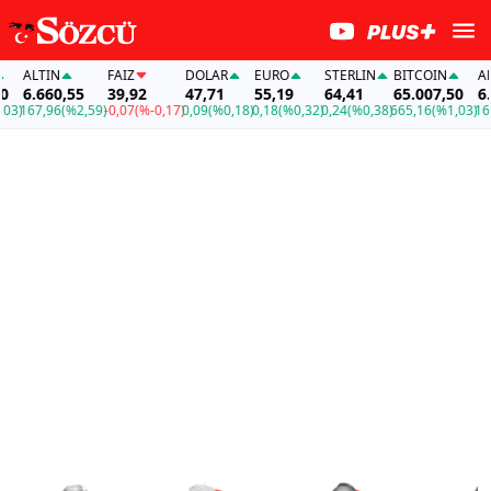
ALTIN
FAİZ
DOLAR
EURO
STERLIN
BITCOIN
ALTIN
6.660,55
39,92
47,71
55,19
64,41
65.007,50
6.660
67,96
(%2,59)
-0,07
(%-0,17)
0,09
(%0,18)
0,18
(%0,32)
0,24
(%0,38)
665,16
(%1,03)
167,96