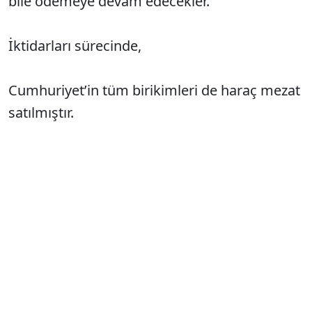
bile ödemeye devam edecekler.
İktidarları sürecinde,
Cumhuriyet’in tüm birikimleri de haraç mezat
satılmıştır.
Sonuçta ülke ekonomisi durma noktasına
gelmiş, ülke inanılmaz borç batağına
saplandığı için, dış kaynaklara döviz bazında
çok yüksek faizler ödemek zorunda
kalınmıştır.
Yurttaş, ekonominin geldiği durum karşısında