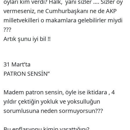
oyları kim verdi? Halk, yani sizler …. Sizler oy
vermeseniz, ne Cumhurbaşkanı ne de AKP
milletvekilleri o makamlara gelebilirler miydi
???
Artık şunu iyi bil !!
31 Mart’ta
PATRON SENSİN”
Madem patron sensin, öyle ise iktidara , 4
yıldır çektiğin yokluk ve yoksulluğun
sorumlusuna neden sormuyorsun???
Bu enflasyonu kimin yarattığını?