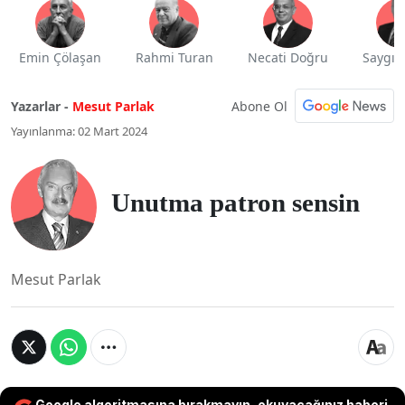
Emin Çölaşan
Rahmi Turan
Necati Doğru
Saygı 
Abone Ol
Yazarlar -
Mesut Parlak
Yayınlanma: 02 Mart 2024
Unutma patron sensin
Mesut Parlak
Google algoritmasına bırakmayın, okuyacağınız haberi