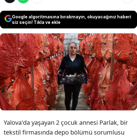
Google algoritmasına bırakmayın, okuyacağınız haberi
siz seçin! Tıkla ve ekle
Yalova'da tekstil sektöründe çalışırken kendi
işini kurma hayalini gerçekleştirmek isteyen
44 yaşındaki Serpil Parlak, katıldığı eğitim
programının ardından mantar üretim tesisi
kurdu.
Yalova'da yaşayan 2 çocuk annesi Parlak, bir
tekstil firmasında depo bölümü sorumlusu