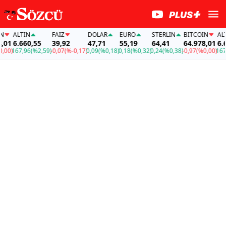
ALTIN
FAİZ
DOLAR
EURO
STERLIN
BITCOIN
ALTIN
1
6.660,55
39,92
47,71
55,19
64,41
64.978,01
6.66
0)
167,96
(%2,59)
-0,07
(%-0,17)
0,09
(%0,18)
0,18
(%0,32)
0,24
(%0,38)
-0,97
(%0,00)
167,9