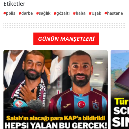
Etiketler
polis
darbe
sağlık
gözaltı
baba
Uşak
hastane
GÜNÜN MANŞETLERİ