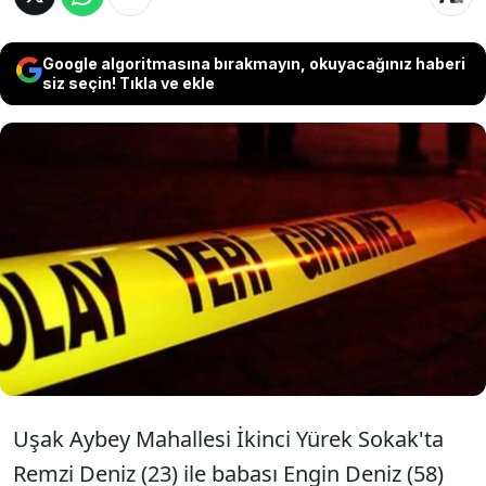
Google algoritmasına bırakmayın, okuyacağınız haberi
siz seçin! Tıkla ve ekle
Uşak'ta bir kişi henüz belirlenemeyen bir
nedenle tartıştığı babasını sopayla
darbetti. Yaralı olarak hastaneye
kaldırılan baba, kurtarılamadı.
Uşak Aybey Mahallesi İkinci Yürek Sokak'ta
Remzi Deniz (23) ile babası Engin Deniz (58)