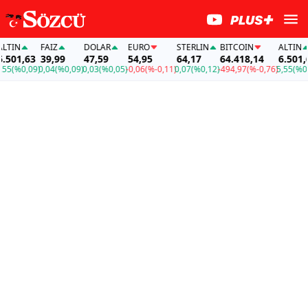
IN
FAİZ
DOLAR
EURO
STERLIN
BITCOIN
ALTIN
01,63
39,99
47,59
54,95
64,17
64.418,14
6.501,63
(%0,09)
0,04
(%0,09)
0,03
(%0,05)
-0,06
(%-0,11)
0,07
(%0,12)
-494,97
(%-0,76)
5,55
(%0,09