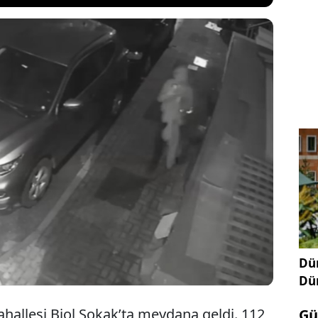
stedikleri iş yerini kundaklamaya çalıştıkları iddia
gözaltına alındı. Şüphelilerden birinin kundaklama
 tutuşturduğu ve alevler içinde kaçtığı anlar
na yansıdı. Emniyette işlemleri tamamlanan 2
kları mahkemece tutuklandı.
Dün
Dü
hallesi Biol Sokak’ta meydana geldi. 112
Gü