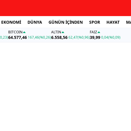
EKONOMİ
DÜNYA
GÜNÜN İÇİNDEN
SPOR
HAYAT
M
BITCOIN
ALTIN
FAİZ
64.577,46
6.558,56
39,99
0,23)
167,46
(%0,26)
62,47
(%0,96)
0,04
(%0,09)