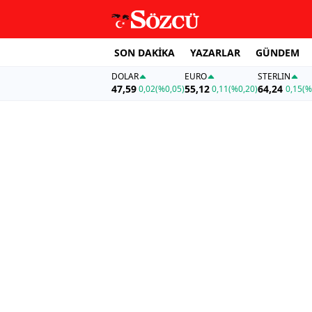
SON DAKİKA
YAZARLAR
GÜNDEM
DOLAR
EURO
STERLIN
47,59
55,12
64,24
0,02
(%0,05)
0,11
(%0,20)
0,15
(%