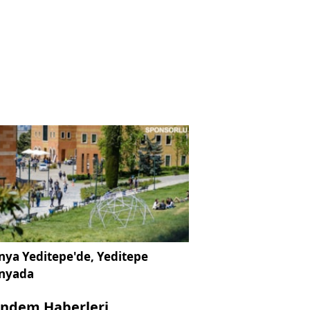
ya Yeditepe'de, Yeditepe
nyada
ndem Haberleri