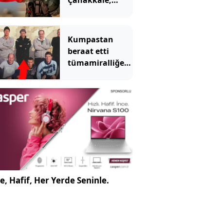
Çanakkale,
amcası Kore
gazisi
Kumpastan
beraat etti
tümamiralliğe
yükseldi
e, Hafif, Her Yerde Seninle.