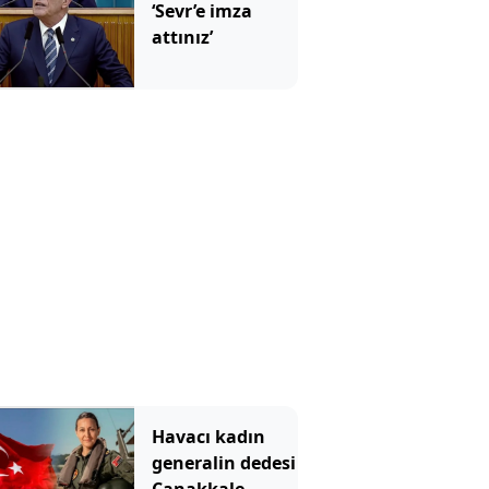
‘Sevr’e imza
attınız’
Havacı kadın
generalin dedesi