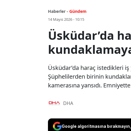
Haberler -
Gündem
14 Mayıs 2026 - 10:15
Üsküdar’da har
kundaklamaya 
Üsküdar’da haraç istedikleri iş 
Şüphelilerden birinin kundakla
kamerasına yansıdı. Emniyette 
DHA
Google algoritmasına bırakmayın, 