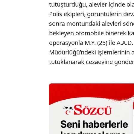
tutuşturduğu, alevler içinde ol
Polis ekipleri, görüntülerin de
sonra montundaki alevleri sönd
bekleyen otomobile binerek kaç
operasyonla M.Y. (25) ile A.A.D.
Müdürlüğü’ndeki işlemlerinin a
tutuklanarak cezaevine gönderi