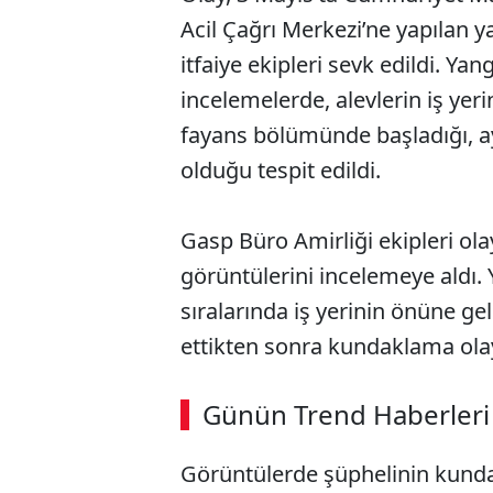
Acil Çağrı Merkezi’ne yapılan y
itfaiye ekipleri sevk edildi. Y
incelemelerde, alevlerin iş y
fayans bölümünde başladığı, 
olduğu tespit edildi.
Gasp Büro Amirliği ekipleri ol
görüntülerini incelemeye aldı. 
sıralarında iş yerinin önüne gel
ettikten sonra kundaklama olayı
ABERİ OKU
➜
Günün Trend Haberleri
Görüntülerde şüphelinin kund
SÖZCÜ SON DAKİKA