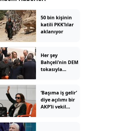
50 bin kişinin
katili PKK’lılar
aklanıyor
Her şey
Bahçeli’nin DEM
tokasıyla
başladı
‘Başıma iş gelir’
diye açılımı bir
AKP’li vekil
imzalamadı