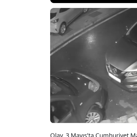
Üsküdar’da haraç i
edilen 2 şüpheli 
sırasında montunu
güvenlik kamerası
şüpheli çıkarıldı
Olay, 3 Mayıs’ta Cumhuriyet Ma