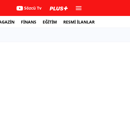
Sözcü Tv
AGAZİN
FİNANS
EĞİTİM
RESMİ İLANLAR