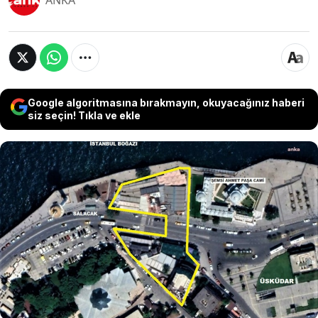
ANKA
Google algoritmasına bırakmayın, okuyacağınız haberi
siz seçin! Tıkla ve ekle
Üsküdar'daki Salacak Mimar Sinan Mahallesi'nin
sahil kesiminin günübirlik tesis alanı
fonksiyonuna alınmasına yönelik bazı plan
değişikliklerini onaylayan Çevre, Şehircilik ve
İklim Değişikliği Bakanlığı'nın kararına
mahkemeden engel geldi. İBB'nin açtığı davada
mahkeme, yürütmeyi durdurma kararı verdi.