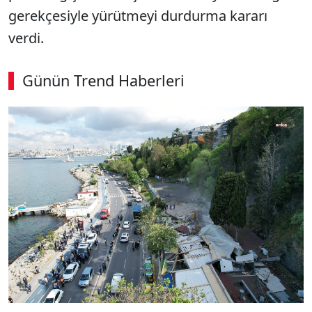
gerekçesiyle yürütmeyi durdurma kararı
verdi.
Günün Trend Haberleri
00:02
/ 08:43
Sesi Aç