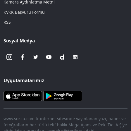
Kamera Aydınlatma Metni
KVKK Başvuru Formu
RSS
Sosyal Medya
Uygulamalarımız
www.sozcu.com.tr internet sitesinde yayınlanan yazı, haber ve
fotoğrafların her türlü telif hakkı Mega Ajans ve Rek. Tic. A.Ş'ye
aittir. İzin alınmadan, kaynak gösterilerek dahi