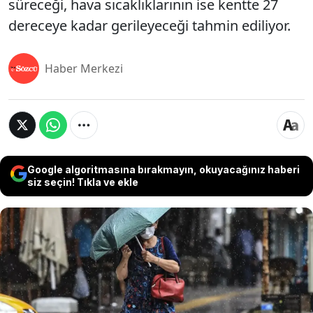
süreceği, hava sıcaklıklarının ise kentte 27
dereceye kadar gerileyeceği tahmin ediliyor.
Haber Merkezi
Google algoritmasına bırakmayın, okuyacağınız haberi
siz seçin! Tıkla ve ekle
Meteoroloji Genel Müdürlüğü ve AKOM, Balkanlar
üzerinden gelen yağışlı hava sistemi nedeniyle
Marmara Bölgesi için kuvvetli sağanak uyarısında
bulundu. İstanbul'da sabah saatlerinde başlaması
beklenen ve özellikle Avrupa Yakası'nda etkili