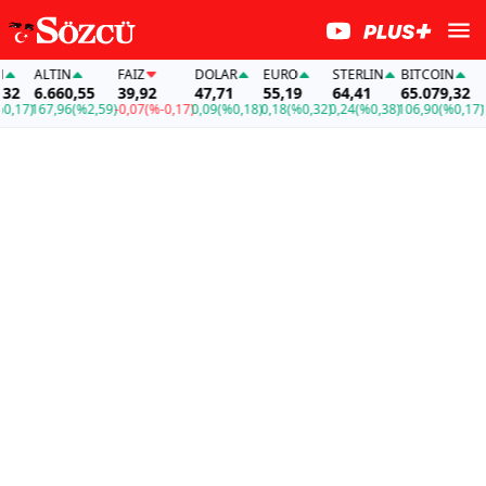
ALTIN
FAİZ
DOLAR
EURO
STERLIN
BITCOIN
AL
6.660,55
39,92
47,71
55,19
64,41
65.079,32
6.
17)
167,96
(%2,59)
-0,07
(%-0,17)
0,09
(%0,18)
0,18
(%0,32)
0,24
(%0,38)
106,90
(%0,17)
167