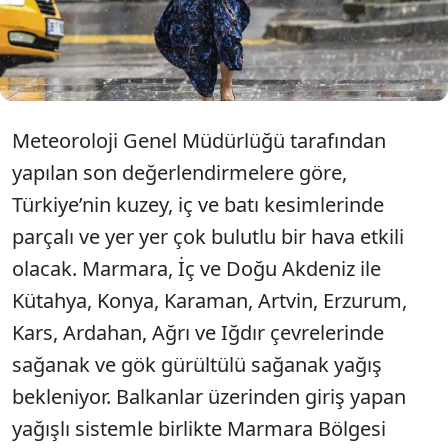
olacağı belirtilen yağışların akşam saatlerine kadar
süreceği, hava sıcaklıklarının ise kentte 27
dereceye kadar gerileyeceği tahmin ediliyor.
Meteoroloji Genel Müdürlüğü tarafından
yapılan son değerlendirmelere göre,
Türkiye’nin kuzey, iç ve batı kesimlerinde
parçalı ve yer yer çok bulutlu bir hava etkili
olacak. Marmara, İç ve Doğu Akdeniz ile
Kütahya, Konya, Karaman, Artvin, Erzurum,
Kars, Ardahan, Ağrı ve Iğdır çevrelerinde
sağanak ve gök gürültülü sağanak yağış
bekleniyor. Balkanlar üzerinden giriş yapan
yağışlı sistemle birlikte Marmara Bölgesi