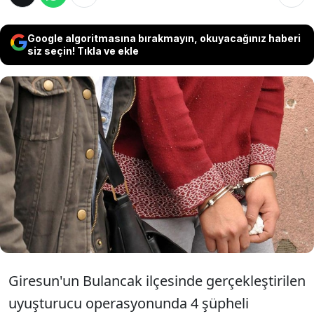
Google algoritmasına bırakmayın, okuyacağınız haberi
siz seçin! Tıkla ve ekle
Giresun'un Bulancak ilçesinde düzenlenen
uyuşturucu operasyonunda 4 şüpheli
gözaltına alındı. Zanlılardan U.Y.
tutuklanırken, diğer 3 şüpheli serbest
bırakıldı.
Giresun'un Bulancak ilçesinde gerçekleştirilen
uyuşturucu operasyonunda 4 şüpheli