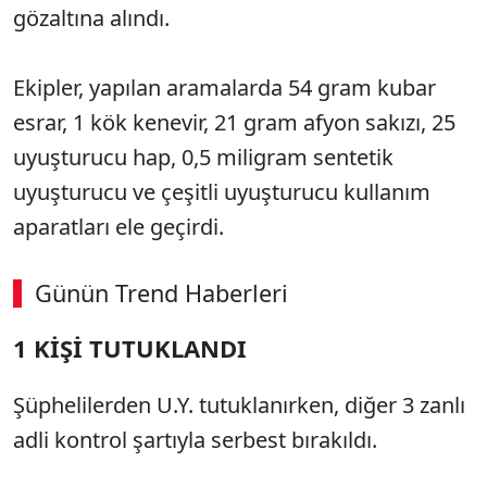
gözaltına alındı.
Ekipler, yapılan aramalarda 54 gram kubar
esrar, 1 kök kenevir, 21 gram afyon sakızı, 25
uyuşturucu hap, 0,5 miligram sentetik
uyuşturucu ve çeşitli uyuşturucu kullanım
aparatları ele geçirdi.
Günün Trend Haberleri
00:02
/ 09:15
1 KİŞİ TUTUKLANDI
Sesi Aç
Şüphelilerden U.Y. tutuklanırken, diğer 3 zanlı
adli kontrol şartıyla serbest bırakıldı.