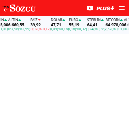
ALTIN
FAİZ
DOLAR
EURO
STERLIN
BITCOIN
ALTI
,00
6.660,55
39,92
47,71
55,19
64,41
64.978,00
6.66
01)
167,96
(%2,59)
-0,07
(%-0,17)
0,09
(%0,18)
0,18
(%0,32)
0,24
(%0,38)
7,52
(%0,01)
167,9