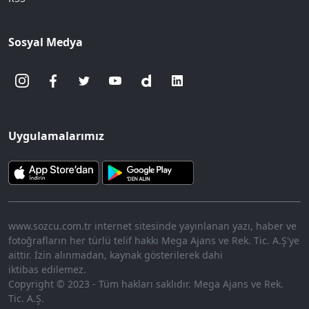
Sosyal Medya
Uygulamalarımız
www.sozcu.com.tr internet sitesinde yayınlanan yazı, haber ve
fotoğrafların her türlü telif hakkı Mega Ajans ve Rek. Tic. A.Ş'ye
aittir. İzin alınmadan, kaynak gösterilerek dahi
iktibas edilemez.
Copyright © 2023 - Tüm hakları saklıdır. Mega Ajans ve Rek.
Tic. A.Ş.