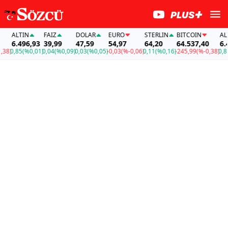
ALTIN
FAİZ
DOLAR
EURO
STERLIN
BITCOIN
ALTI
6.496,93
39,99
47,59
54,97
64,20
64.537,40
6.49
8)
0,85
(%0,01)
0,04
(%0,09)
0,03
(%0,05)
-0,03
(%-0,06)
0,11
(%0,16)
-245,99
(%-0,38)
0,85
(