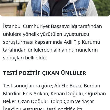
örneğimde uyuşturucu maddeye
rastlanmayacaktır” ifadelerini kullanmış.
İstanbul Cumhuriyet Başsavcılığı tarafından
ünlülere yönelik yürütülen uyuşturucu
soruşturması kapsamında Adli Tıp Kurumu
tarafından ünlülerden alınan numunelerin
sonuçları belli oldu.
TESTİ POZİTİF ÇIKAN ÜNLÜLER
Test sonuçlarına göre; Ali Efe Bezci, Berdan
Mardini, Enis Arıkan, Kenan Doğulu, Oğuzhan
Beker, Ozan Doğulu, Tolga Çam ve Yaşar
İpek'in uyuşturucu testi pozitif çıktı.