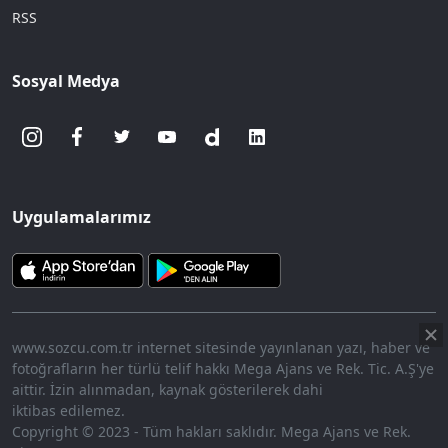
RSS
Sosyal Medya
Uygulamalarımız
www.sozcu.com.tr internet sitesinde yayınlanan yazı, haber ve
fotoğrafların her türlü telif hakkı Mega Ajans ve Rek. Tic. A.Ş'ye
aittir. İzin alınmadan, kaynak gösterilerek dahi
iktibas edilemez.
Copyright © 2023 - Tüm hakları saklıdır. Mega Ajans ve Rek.