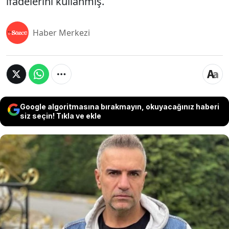
ifadelerini kullanmış.
Haber Merkezi
Google algoritmasına bırakmayın, okuyacağınız haberi
siz seçin! Tıkla ve ekle
Adli Tıp Kurumu tarafından yapılan uyuşturucu
testi pozitif çıkan Berdan Mardini’nin ifadesi de
ortaya çıktı. Hakkında yapılan ihbarın husumet
nedeniyle olabileceğini belirten Mardini,
“Uyuşturucu madde kullanmam söz konusu
değildir. Kanımda veya herhangi bir vücut