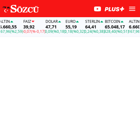
TIN
FAİZ
DOLAR
EURO
STERLIN
BITCOIN
ALTIN
660,55
39,92
47,71
55,19
64,41
65.048,17
6.660,5
,96
(%2,59)
-0,07
(%-0,17)
0,09
(%0,18)
0,18
(%0,32)
0,24
(%0,38)
328,40
(%0,51)
167,96
(%