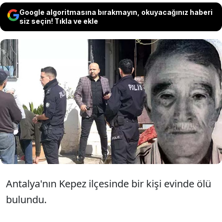
Google algoritmasına bırakmayın, okuyacağınız haberi
siz seçin! Tıkla ve ekle
Antalya'da babası Mustafa İşlek'e dün
gece saatlerinde yemek götüren ve
uyuduğunu gören Ali İşlek, sabah
uyandığında ise ölü buldu.
Antalya'nın Kepez ilçesinde bir kişi evinde ölü
bulundu.