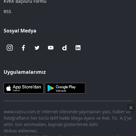
KVKK Başvuru Formu
RSS
Sosyal Medya
Uygulamalarımız
www.sozcu.com.tr internet sitesinde yayınlanan yazı, haber ve
fotoğrafların her türlü telif hakkı Mega Ajans ve Rek. Tic. A.Ş'ye
aittir. İzin alınmadan, kaynak gösterilerek dahi
iktibas edilemez.