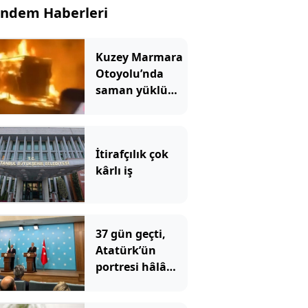
ndem Haberleri
Kuzey Marmara
Otoyolu’nda
saman yüklü
TIR'ın dorsesi
alev alev yandı
İtirafçılık çok
kârlı iş
37 gün geçti,
Atatürk’ün
portresi hâlâ
konulmadı