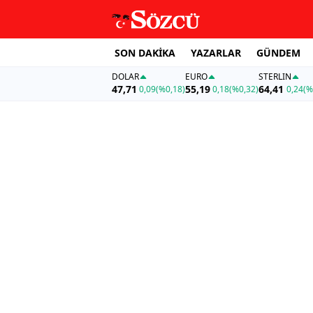
SON DAKİKA
YAZARLAR
GÜNDEM
DOLAR
EURO
STERLIN
47,71
55,19
64,41
0,09
(%0,18)
0,18
(%0,32)
0,24
(%