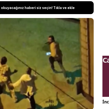
okuyacağınız haberi siz seçin! Tıkla ve ekle
ski sevgilisinin kendisi hakkında uzaklaştırma
k istediğini öğrenen 12 suç kayıtlı Aytunç G., genç
 evinin önünde silahla dizinden yaraladı. Olay anı
nsırken, yakalanan saldırgan tutuklandı.
İnc