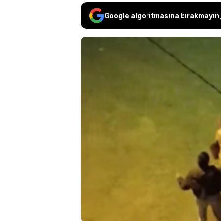
Google algoritmasına bırakmayın, 
Beyoğlu'nda e
kararı aldırma
kızın babasını
kameralara ya