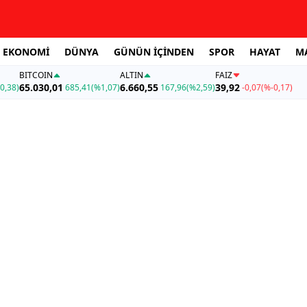
EKONOMİ
DÜNYA
GÜNÜN İÇİNDEN
SPOR
HAYAT
M
BITCOIN
ALTIN
FAİZ
65.030,01
6.660,55
39,92
0,38)
685,41
(%1,07)
167,96
(%2,59)
-0,07
(%-0,17)