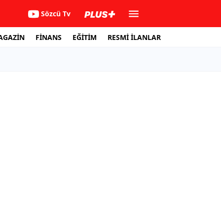
Sözcü Tv
AGAZİN
FİNANS
EĞİTİM
RESMİ İLANLAR