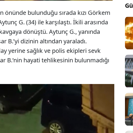
Gü
inin önünde bulunduğu sırada kızı Görkem
ytunç G. (34) ile karşılaştı. İkili arasında
 kavgaya dönüştü. Aytunç G., yanında
r B.’yi dizinin altından yaraladı.
ay yerine sağlık ve polis ekipleri sevk
şar B.’nin hayati tehlikesinin bulunmadığı