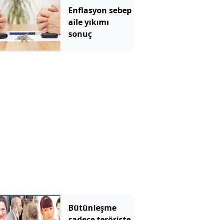
Enflasyon sebep
aile yıkımı
sonuç
Bütünleşme
sadece teröriste