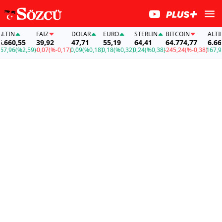
N
FAİZ
DOLAR
EURO
STERLIN
BITCOIN
ALTIN
0,55
39,92
47,71
55,19
64,41
64.774,77
6.660,55
6
(%2,59)
-0,07
(%-0,17)
0,09
(%0,18)
0,18
(%0,32)
0,24
(%0,38)
-245,24
(%-0,38)
167,96
(%2