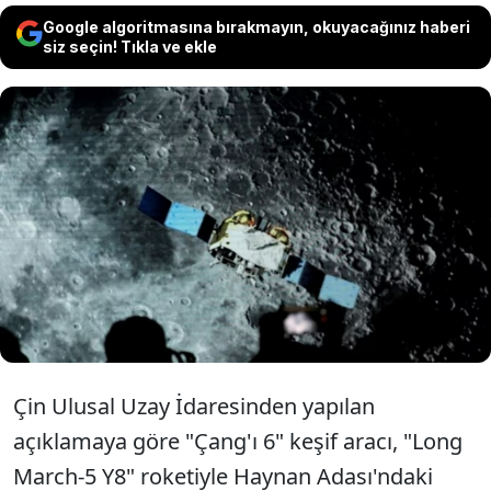
Google algoritmasına bırakmayın, okuyacağınız haberi
siz seçin! Tıkla ve ekle
Çin, Ay'ın karanlık yüzünden toprak ve
kaya örneklerini toplamak için yaklaşık iki
aylık bir görev kapsamında mürettebatsız
bir uzay aracı fırlattı.
Çin Ulusal Uzay İdaresinden yapılan
açıklamaya göre "Çang'ı 6" keşif aracı, "Long
March-5 Y8" roketiyle Haynan Adası'ndaki