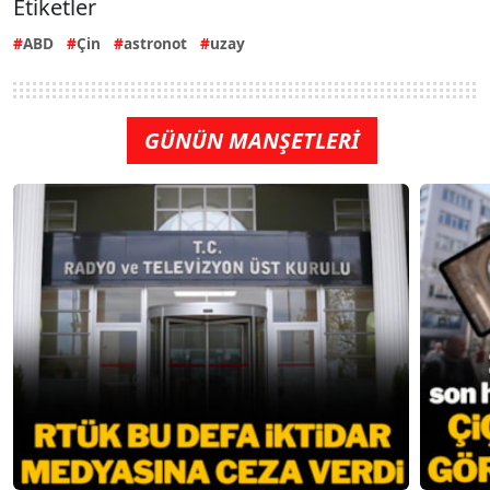
Etiketler
ABD
Çin
astronot
uzay
GÜNÜN MANŞETLERİ