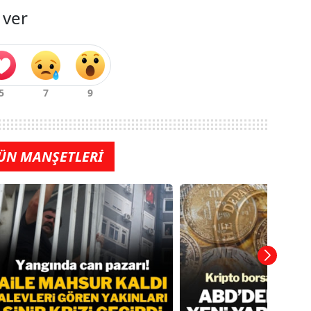
 ver
ÜN MANŞETLERİ