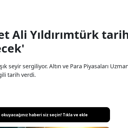
li Yıldırımtürk tarih 
cek'
ışık seyir sergiliyor. Altın ve Para Piyasaları Uzm
li tarih verdi.
okuyacağınız haberi siz seçin! Tıkla ve ekle