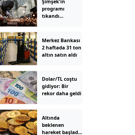
Şimşek'in
programı
tıkandı
değiştirin
Merkez Bankası
2 haftada 31 ton
altın satın aldı
Dolar/TL coştu
gidiyor: Bir
rekor daha geldi
Altında
beklenen
hareket başladı!