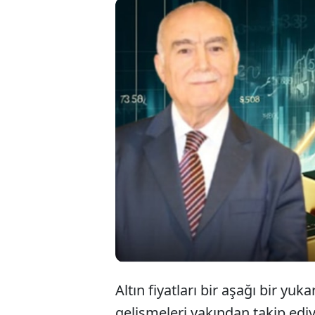
Altın
ve P
altın
Altın fiyatları bir aşağı bir yuk
gelişmeleri yakından takip ediy