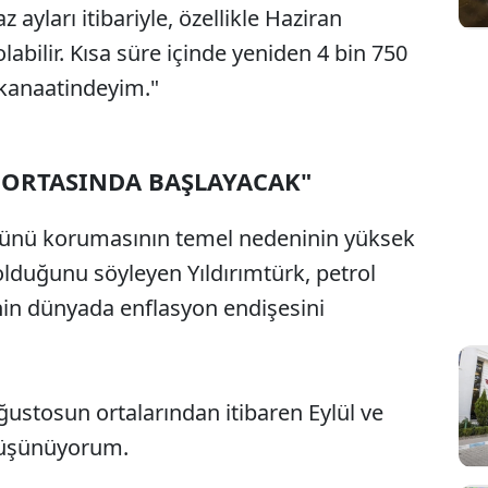
 ayları itibariyle, özellikle Haziran
bilir. Kısa süre içinde yeniden 4 bin 750
 kanaatindeyim."
S ORTASINDA BAŞLAYACAK"
ücünü korumasının temel nedeninin yüksek
 olduğunu söyleyen Yıldırımtürk, petrol
nin dünyada enflasyon endişesini
ağustosun ortalarından itibaren Eylül ve
düşünüyorum.