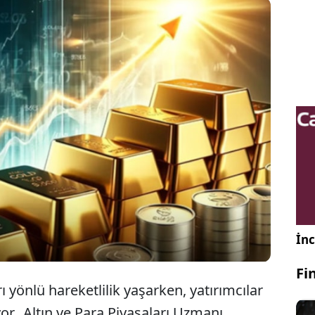
 fiyatları son günlerde karışık seyir sergiliyor. Altın
ara Piyasaları Uzmanı Mehmet Ali Yıldırımtürk,
ın yükseleceği zaman ile ilgili tarih verdi.
İnc
Fi
arı yönlü hareketlilik yaşarken, yatırımcılar
or. Altın ve Para Piyasaları Uzmanı