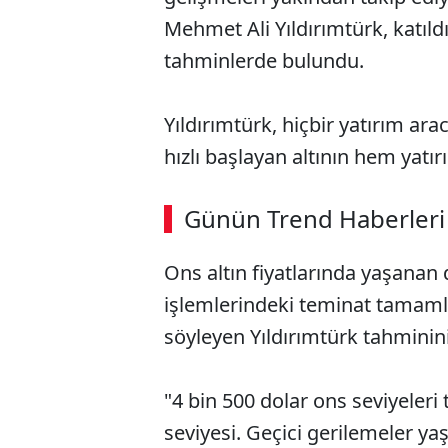
Mehmet Ali Yıldırımtürk, katıldığ
tahminlerde bulundu.
Yıldırımtürk, hiçbir yatırım ar
hızlı başlayan altının hem yatır
ABERİ OKU
➜
Günün Trend Haberleri
00:02
/ 08:43
Ons altın fiyatlarında yaşanan
işlemlerindeki teminat tamaml
söyleyen Yıldırımtürk tahminini 
"4 bin 500 dolar ons seviyeleri
seviyesi. Geçici gerilemeler yaş