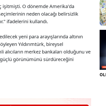
ç işitmişti. O dönemde Amerika'da
imlerinin neden olacağı belirsizlik
." ifadelerini kullandı.
dilecek yeni para arayışlarında altının
söyleyen Yıldırımtürk, bireysel
mli alıcıların merkez bankaları olduğunu ve
k güçlü görünümünü sürdüreceğini
OLE