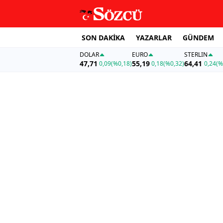
SON DAKİKA
YAZARLAR
GÜNDEM
DOLAR
EURO
STERLIN
47,71
55,19
64,41
0,09
(%0,18)
0,18
(%0,32)
0,24
(%