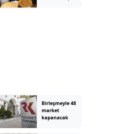
Gram altın hızla
yükseliyor
Birleşmeyle 48
market
kapanacak