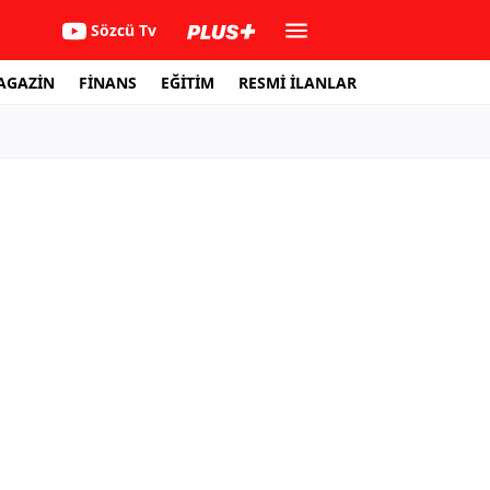
Sözcü Tv
AGAZİN
FİNANS
EĞİTİM
RESMİ İLANLAR