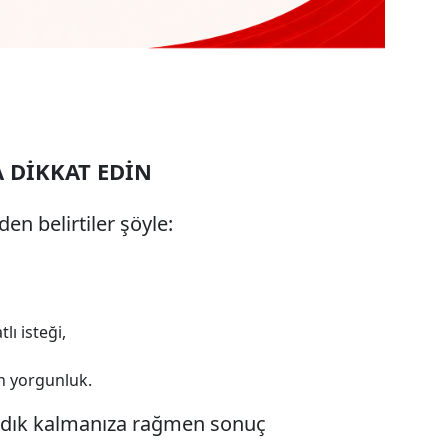
 DİKKAT EDİN
en belirtiler şöyle:
lı isteği,
 yorgunluk.
 sadık kalmanıza rağmen sonuç