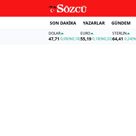
SON DAKİKA
YAZARLAR
GÜNDEM
DOLAR
EURO
STERLIN
47,71
55,19
64,41
0,09
(%0,18)
0,18
(%0,32)
0,24
(%