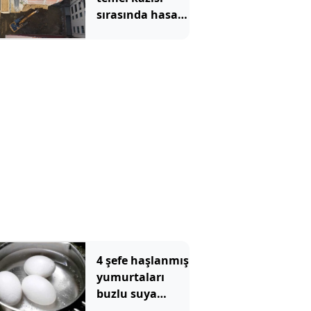
sırasında hasar
gören 2 bina
tahliye edildi
4 şefe haşlanmış
yumurtaları
buzlu suya
batırmanın