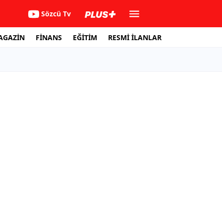
Sözcü Tv
AGAZİN
FİNANS
EĞİTİM
RESMİ İLANLAR