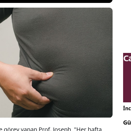
obezite ve kilo yönetimi üzerine çalışan Prof.
eph, birçok kişinin sağlıklı beslenmesine ve düzenli
pmasına rağmen kilo verememesinin ardında teşhis
şka bir soruna dikkat çekti.
İnc
Gü
te görev yapan Prof. Joseph, "Her hafta