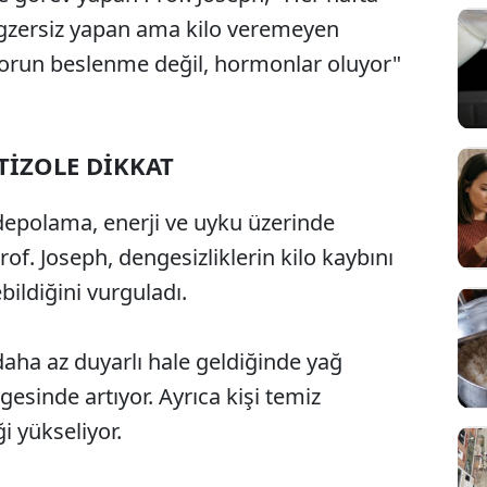
egzersiz yapan ama kilo veremeyen
sorun beslenme değil, hormonlar oluyor"
TİZOLE DİKKAT
depolama, enerji ve uyku üzerinde
of. Joseph, dengesizliklerin kilo kaybını
ildiğini vurguladı.
 daha az duyarlı hale geldiğinde yağ
esinde artıyor. Ayrıca kişi temiz
i yükseliyor.