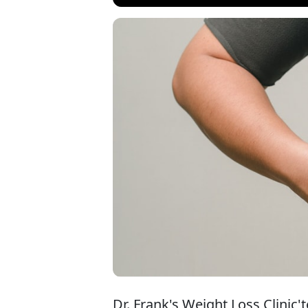
İngiltere'de 
Franklin Jos
egzersiz ya
edilmemiş ba
Dr. Frank's Weight Loss Clinic'