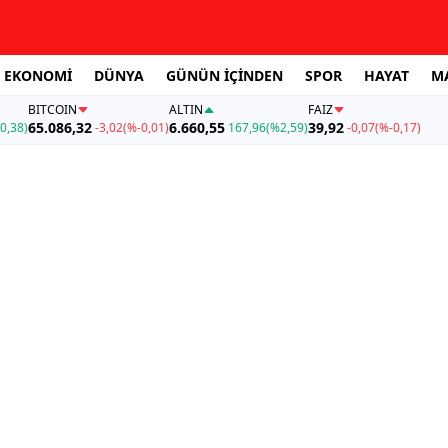
EKONOMİ
DÜNYA
GÜNÜN İÇİNDEN
SPOR
HAYAT
M
BITCOIN
ALTIN
FAİZ
65.086,32
6.660,55
39,92
0,38)
-3,02
(%-0,01)
167,96
(%2,59)
-0,07
(%-0,17)