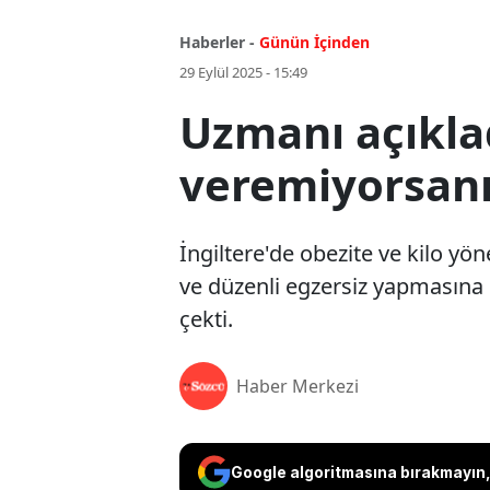
Haberler -
Günün İçinden
29 Eylül 2025 - 15:49
Uzmanı açıklad
veremiyorsanız
İngiltere'de obezite ve kilo yön
ve düzenli egzersiz yapmasına
çekti.
Haber Merkezi
Google algoritmasına bırakmayın, 