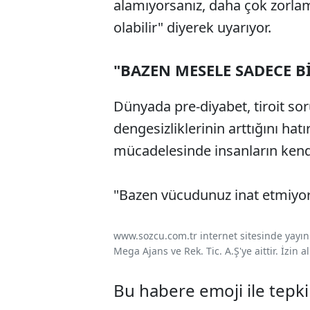
alamıyorsanız, daha çok zorla
olabilir" diyerek uyarıyor.
"BAZEN MESELE SADECE B
Dünyada pre-diyabet, tiroit so
dengesizliklerinin arttığını hat
mücadelesinde insanların kend
"Bazen vücudunuz inat etmiyor,
www.sozcu.com.tr internet sitesinde yayınla
Mega Ajans ve Rek. Tic. A.Ş'ye aittir. İzin
Bu habere emoji ile tepki