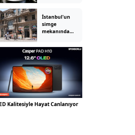
doğru olup
olmadığı
İstanbul'un
soruldu, hepsi
simge
aynı şeyi söyledi
mekanında
tartışma
yaratan
görüntü
D Kalitesiyle Hayat Canlanıyor