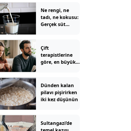
Ne rengi, ne
tadı, ne kokusu:
Gerçek süt
sadece böyle
anlaşılıyor
Çift
terapistlerine
göre, en büyük
kız çocuklarının
en sık
karşılaştığı 5
Dünden kalan
ilişki sorunu
pilavı pişirirken
iki kez düşünün
Sultangazi’de
temel kazısı