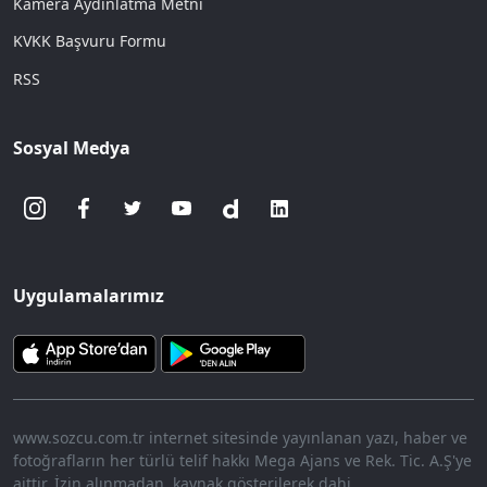
Kamera Aydınlatma Metni
KVKK Başvuru Formu
RSS
Sosyal Medya
Uygulamalarımız
www.sozcu.com.tr internet sitesinde yayınlanan yazı, haber ve
fotoğrafların her türlü telif hakkı Mega Ajans ve Rek. Tic. A.Ş'ye
aittir. İzin alınmadan, kaynak gösterilerek dahi