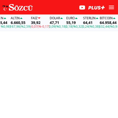
ALTIN
FAİZ
DOLAR
EURO
STERLIN
BITCOIN
A
44
6.660,55
39,92
47,71
55,19
64,41
64.958,44
6
,98)
167,96
(%2,59)
-0,07
(%-0,17)
0,09
(%0,18)
0,18
(%0,32)
0,24
(%0,38)
632,44
(%0,98)
1