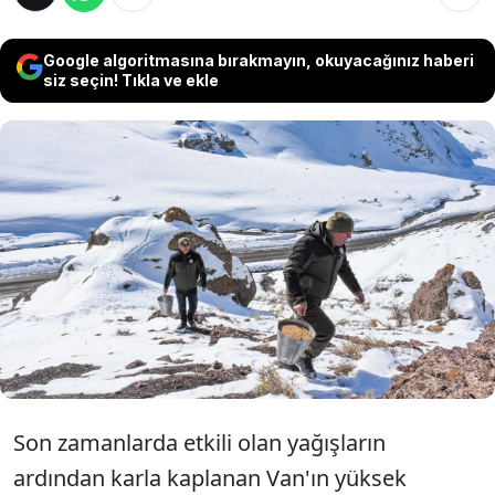
Google algoritmasına bırakmayın, okuyacağınız haberi
siz seçin! Tıkla ve ekle
Doğa Koruma ve Milli Parklar Şube
Müdürlüğü (DKMP) 14. Bölge Müdürlüğü
ekipleri, Van'ın kırsal bölgelerinde yaban
hayvanları için yemleme çalışmalarını
sürdürüyor.
Son zamanlarda etkili olan yağışların
ardından karla kaplanan Van'ın yüksek