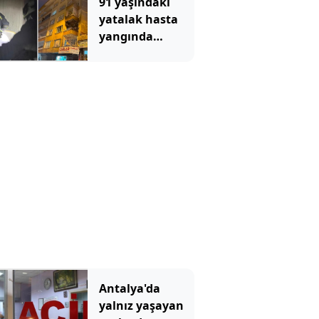
91 yaşındaki
yatalak hasta
yangında
hayatını
kaybetti
Antalya'da
yalnız yaşayan