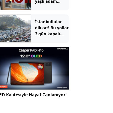
yaşlı adam
evinde ölü
bulundu
İstanbullular
dikkat! Bu yollar
3 gün kapalı
olacak
D Kalitesiyle Hayat Canlanıyor