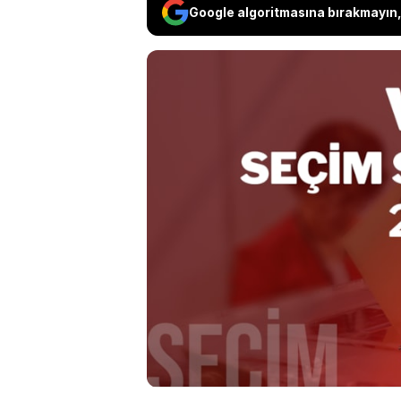
Google algoritmasına bırakmayın, 
Van’da yerel seçim 
başlarken, Van’da be
SÖZCÜ’de! Van’da Cu
Adalet ve Kalkınma 
adayı Abdullah Zeyda
sozcu.com.tr’de!