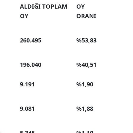
ALDIĞI TOPLAM
OY
OY
ORANI
260.495
%53,83
196.040
%40,51
9.191
%1,90
9.081
%1,88
İ
5.345
%1,10