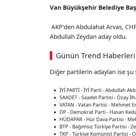
Van Büyükşehir Belediye Baş
AKP'den
Abdulahat Arvas
, CH
Abdullah Zeydan
aday oldu.
ABERİ OKU
➜
Günün Trend Haberleri
Diğer partilerin adayları ise şu 
SÖZCÜ SON DAKİKA
İYİ PARTİ - İYİ Parti - Abdullah Ak
SAADET - Saadet Partisi - Özay İl
VATAN - Vatan Partisi - Mehmet E
DP - Demokrat Parti - Hasan Keda
HÜDAPAR - Hür Dava Partisi - M
BTP - Bağımsız Türkiye Partisi - Z
TKP - Türkiye Komünist Partisi - 