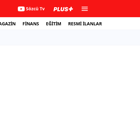
Sözcü Tv
AGAZİN
FİNANS
EĞİTİM
RESMİ İLANLAR