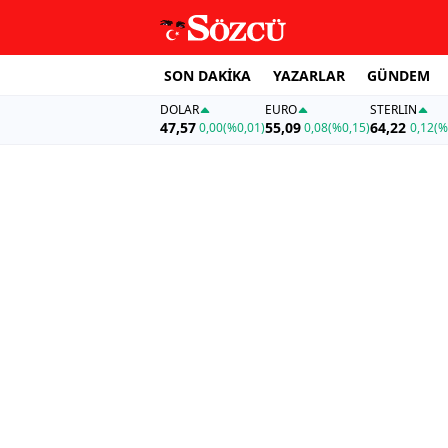
SON DAKİKA
YAZARLAR
GÜNDEM
DOLAR
EURO
STERLIN
47,57
55,09
64,22
0,00
(%0,01)
0,08
(%0,15)
0,12
(%