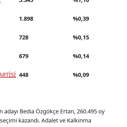
1.898
%0,39
728
%0,15
679
%0,14
ARTİSİ
448
%0,09
in adayı Bedia Özgökçe Ertan, 260.495 oy
a seçimi kazandı. Adalet ve Kalkınma