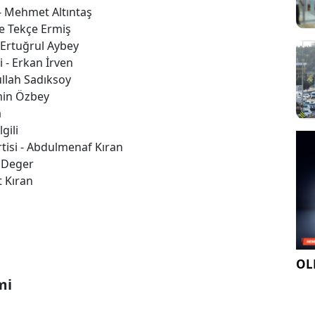
- Mehmet Altıntaş
çe Tekçe Ermiş
 Ertuğrul Aybey
i - Erkan İrven
ullah Sadıksoy
min Özbey
a
lgili
tisi - Abdulmenaf Kıran
ç Deger
t Kıran
OLE
mi