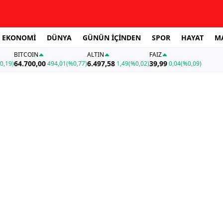
EKONOMİ
DÜNYA
GÜNÜN İÇİNDEN
SPOR
HAYAT
M
BITCOIN
ALTIN
FAİZ
64.700,00
6.497,58
39,99
0,19)
494,01
(%0,77)
1,49
(%0,02)
0,04
(%0,09)