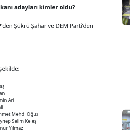
kanı adayları kimler oldu?
P'den
Şükrü Şahar
ve
DEM Parti’den
şekilde:
baş
han
min Ari
li
ehmet Mehdi Oğuz
eynep Selim Keleş
Onur Yılmaz