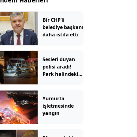
ndem Haberleri
Bir CHP’li
belediye başkanı
daha istifa etti
Sesleri duyan
polisi aradı!
Park halindeki
araçtan vahşet
çıktı
Yumurta
işletmesinde
yangın