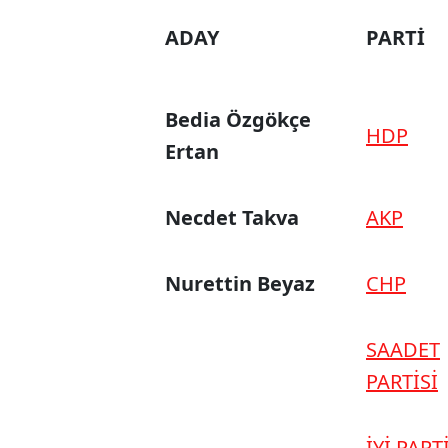
ADAY
PARTİ
Bedia Özgökçe
HDP
Ertan
Necdet Takva
AKP
Nurettin Beyaz
CHP
SAADET
PARTİSİ
İYİ PART