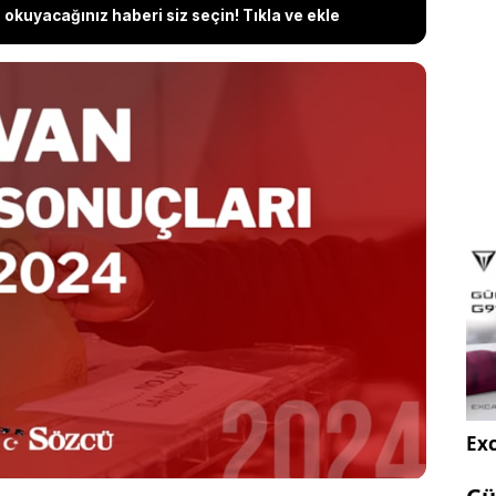
okuyacağınız haberi siz seçin! Tıkla ve ekle
sonuçları, 31 Mart 2024’te 13 ilçede açıklanmaya
lediye seçiminin canlı, son dakika, anlık verileri
mhuriyet Halk Partisi (CHP) adayı Şükrü Şahar,
Partisi (AKP) adayı Abdulahat Arvas, DEM Parti
n, İYİ Parti adayı Abdullah Akbaş’a dair son veriler
Exc