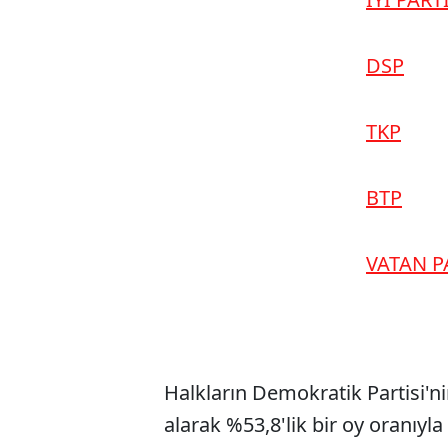
DSP
TKP
BTP
VATAN P
Halkların Demokratik Partisi'n
alarak %53,8'lik bir oy oranıyl