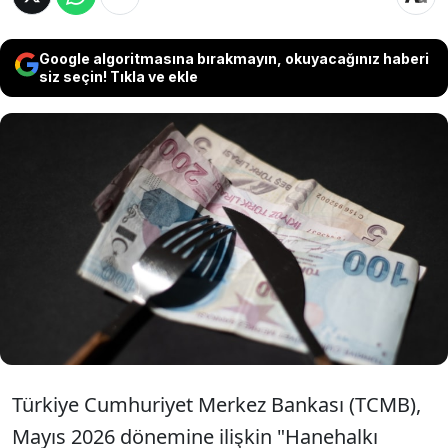
Google algoritmasına bırakmayın, okuyacağınız haberi
siz seçin! Tıkla ve ekle
Merkez Bankası'nın mayıs ayı anketine
göre hanehalkının 12 ay sonrası
enflasyon beklentisi 2,05 puan birden
düşerek yüzde 49,51 seviyesine indi.
Türkiye Cumhuriyet Merkez Bankası (TCMB),
Mayıs 2026 dönemine ilişkin "Hanehalkı