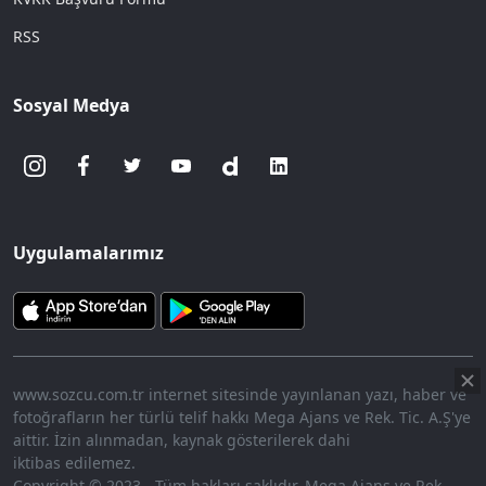
RSS
Sosyal Medya
Uygulamalarımız
www.sozcu.com.tr internet sitesinde yayınlanan yazı, haber ve
fotoğrafların her türlü telif hakkı Mega Ajans ve Rek. Tic. A.Ş'ye
aittir. İzin alınmadan, kaynak gösterilerek dahi
iktibas edilemez.
Copyright © 2023 - Tüm hakları saklıdır. Mega Ajans ve Rek.