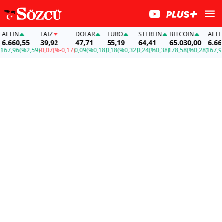
LTIN
FAİZ
DOLAR
EURO
STERLIN
BITCOIN
ALTIN
.660,55
39,92
47,71
55,19
64,41
65.030,00
6.660,
7,96
(%2,59)
-0,07
(%-0,17)
0,09
(%0,18)
0,18
(%0,32)
0,24
(%0,38)
178,58
(%0,28)
167,96
(