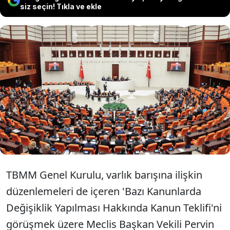
siz seçin! Tıkla ve ekle
Türkiye Büyük Millet Meclisi (TBMM)
Genel Kurulu, toplantı yeter sayısı
bulunamadığı için kapandı.
TBMM Genel Kurulu, varlık barışına ilişkin
düzenlemeleri de içeren 'Bazı Kanunlarda
Değişiklik Yapılması Hakkında Kanun Teklifi'ni
görüşmek üzere Meclis Başkan Vekili Pervin