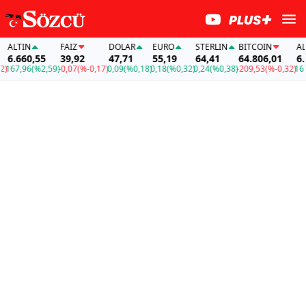
ALTIN
FAİZ
DOLAR
EURO
STERLIN
BITCOIN
ALTI
6.660,55
39,92
47,71
55,19
64,41
64.806,01
6.6
167,96
(%2,59)
-0,07
(%-0,17)
0,09
(%0,18)
0,18
(%0,32)
0,24
(%0,38)
-209,53
(%-0,32)
167,