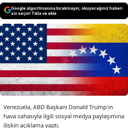
Google algoritmasına bırakmayın, okuyacağınız haberi
siz seçin! Tıkla ve ekle
Caracas yönetimi, ABD Başkanı
Trump'ın 'hava sahası'na yönelik
açıklamasını "sömürgeci bir tehdit"
olarak niteledi.
Venezuela, ABD Başkanı Donald Trump'ın
hava sahasıyla ilgili sosyal medya paylaşımına
ilişkin açıklama yaptı.