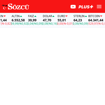
ALTIN
FAİZ
DOLAR
EURO
STERLIN
BITCOIN
44
6.552,58
39,99
47,70
55,01
64,23
64.341,44
%-0,82)
59,99
(%0,92)
0,04
(%0,09)
0,08
(%0,16)
0,00
(%-0,01)
0,06
(%0,09)
-529,97
(%-0,82)