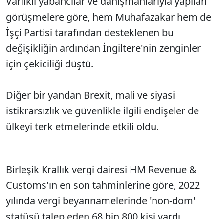
Varlıklı yabancılar ve danışmanlarıyla yapılan
Sesi Aç
görüşmelere göre, hem Muhafazakar hem de
İşçi Partisi tarafından desteklenen bu
değişikliğin ardından İngiltere'nin zenginler
için çekiciliği düştü.
Diğer bir yandan Brexit, mali ve siyasi
istikrarsızlık ve güvenlikle ilgili endişeler de
ülkeyi terk etmelerinde etkili oldu.
Birleşik Krallık vergi dairesi HM Revenue &
Customs'ın en son tahminlerine göre, 2022
yılında vergi beyannamelerinde 'non-dom'
statüsü talep eden 68 bin 800 kişi vardı.