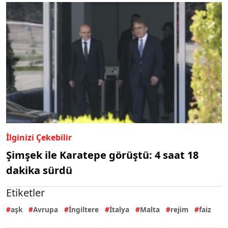
İlginizi Çekebilir
Şimşek ile Karatepe görüştü: 4 saat 18
dakika sürdü
Etiketler
aşk
Avrupa
İngiltere
İtalya
Malta
rejim
faiz