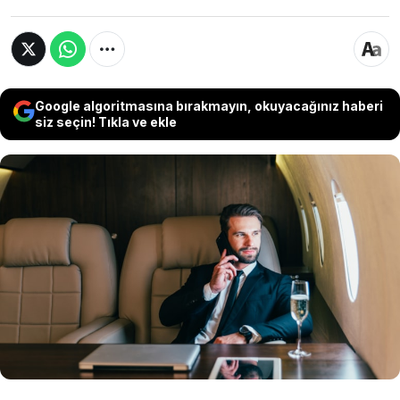
Google algoritmasına bırakmayın, okuyacağınız haberi
siz seçin! Tıkla ve ekle
İngiltere'de ikametgahı ülke dışında olanların
yalnızca ülkedeki gelirleri üzerinden
vergilendirilme sürecinde sona doğru
geliniyor. Yapılacak değişikliğin etkisiyle
ülkedeki yabancı zenginler ise İngiltere'yi terk
etmeye başladı.