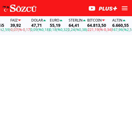
FAİZ
DOLAR
EURO
STERLIN
BITCOIN
ALTIN
FA
39,92
47,71
55,19
64,41
64.813,50
6.660,55
39
9)
-0,07
(%-0,17)
0,09
(%0,18)
0,18
(%0,32)
0,24
(%0,38)
-221,19
(%-0,34)
167,96
(%2,59)
-0,