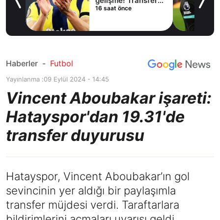
lama
gelişme! Transfer
16 saat önce
iptal oldu
Haberler
-
Futbol
Yayınlanma :
09 Eylül 2024 - 14:45
Vincent Aboubakar işareti:
Hatayspor'dan 19.31'de
transfer duyurusu
Hatayspor, Vincent Aboubakar’ın gol
sevincinin yer aldığı bir paylaşımla
transfer müjdesi verdi. Taraftarlara
bildirimlerini açmaları uyarısı geldi.