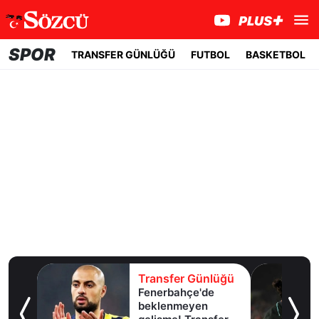
SPOR
TRANSFER GÜNLÜĞÜ
FUTBOL
BASKETBOL
lüğü
Transfer Günlüğü
Fenerbahçe'de
u!
beklenmeyen