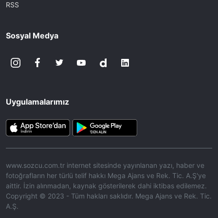
RSS
Sosyal Medya
Uygulamalarımız
www.sozcu.com.tr internet sitesinde yayınlanan yazı, haber ve
fotoğrafların her türlü telif hakkı Mega Ajans ve Rek. Tic. A.Ş'ye
aittir. İzin alınmadan, kaynak gösterilerek dahi iktibas edilemez.
Copyright © 2023 - Tüm hakları saklıdır. Mega Ajans ve Rek. Tic.
A.Ş.