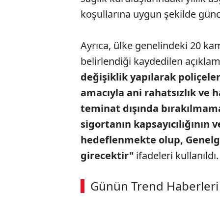
koşullarına uygun şekilde güncel
Ayrıca, ülke genelindeki 20 kam
belirlendiği kaydedilen açıkla
değişiklik yapılarak poliçel
amacıyla ani rahatsızlık ve h
teminat dışında bırakılmama
sigortanın kapsayıcılığının ve
hedeflenmekte olup, Genelge
girecektir"
ifadeleri kullanıldı.
ABERİ OKU
➜
Günün Trend Haberleri
00:02
/ 02:14