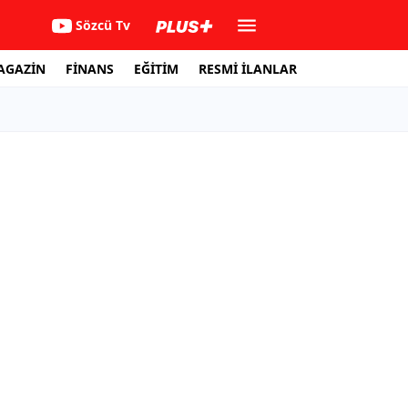
Sözcü Tv
AGAZİN
FİNANS
EĞİTİM
RESMİ İLANLAR