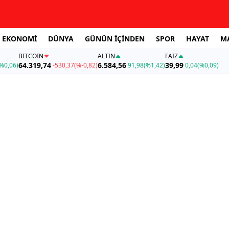
EKONOMİ
DÜNYA
GÜNÜN İÇİNDEN
SPOR
HAYAT
M
BITCOIN
ALTIN
FAİZ
64.319,74
6.584,56
39,99
%0,06)
-530,37
(%-0,82)
91,98
(%1,42)
0,04
(%0,09)