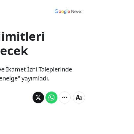
imitleri
recek
e İkamet İzni Taleplerinde
Genelge" yayımladı.