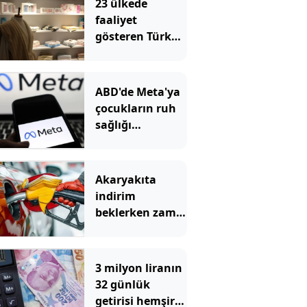
23 ülkede
faaliyet
gösteren Türk
devi kararını
verdi: Ülkedeki
bütün
ABD'de Meta'ya
mağazalarını
çocukların ruh
kapatıyor
sağlığı
nedeniyle 567
milyon dolar
ceza
Akaryakıta
indirim
beklerken zam
geliyor
3 milyon liranın
32 günlük
getirisi hemşire