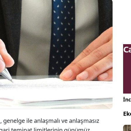
ık ve Özel Emeklilik Düzenleme ve Denetleme
DDK), "Vize ve İkamet İzni Taleplerinde
k Sağlık Sigortalarına İlişkin Genelgede Değişiklik
a Dair Genelge" yayımladı.
İnc
Ek
 genelge ile anlaşmalı ve anlaşmasız
asgari teminat limitlerinin günümüz