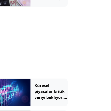
maaşını solladı
Küresel
piyasalar kritik
veriyi bekliyor:
Gözler ABD'de