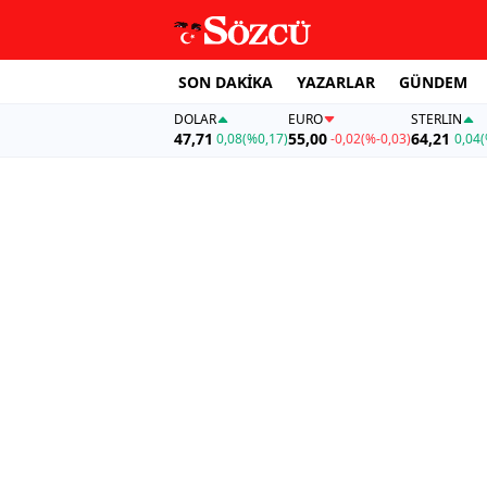
SON DAKİKA
YAZARLAR
GÜNDEM
DOLAR
EURO
STERLIN
47,71
55,00
64,21
0,08
(%0,17)
-0,02
(%-0,03)
0,04
(