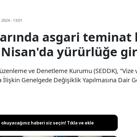
k 2024 - 13:01
larında asgari teminat l
 Nisan'da yürürlüğe gi
 Düzenleme ve Denetleme Kurumu (SEDDK), "Vize v
na İlişkin Genelgede Değişiklik Yapılmasına Dair 
okuyacağınız haberi siz seçin! Tıkla ve ekle