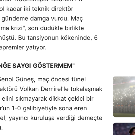
ol kadar iki teknik direktör
 da gündeme damga vurdu. Maç
a krizi", son düdükle birlikte
önüştü. Bu tansiyonun kökeninde, 6
epremler yatıyor.
NĞE SAYGI GÖSTERMEM"
Şenol Güneş, maç öncesi tünel
ektörü Volkan Demirel’le tokalaşmak
elini sıkmayarak dikkat çekici bir
’un 1-0 galibiyetiyle sona eren
l, yayıncı kuruluşa verdiği demeçte
ı.