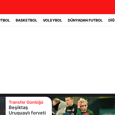
UTBOL
BASKETBOL
VOLEYBOL
DÜNYADAN FUTBOL
DİĞ
Transfer Günlüğü
Batrakov’da ikinci
raunt