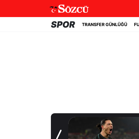
SPOR
TRANSFER GÜNLÜĞÜ
F
Transfer Günlüğü
Beşiktaş
Uruguaylı forveti