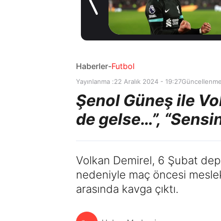
kiralama
1 gün önce
konusunda Al
Hilal ile anlaştı!
Adım adım Nunez
Haberler
-
Futbol
Yayınlanma :
22 Aralık 2024 - 19:27
Güncellenme
Şenol Güneş ile Vo
de gelse…”, “Sensin
Volkan Demirel, 6 Şubat depr
nedeniyle maç öncesi meslekt
arasında kavga çıktı.