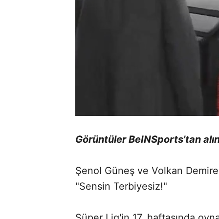
Görüntüler BeINSports'tan alın
Şenol Güneş ve Volkan Demirel A
"Sensin Terbiyesiz!"
Süper Lig'in 17. haftasında o