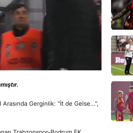
mıştır.
rasında Gerginlik: "İt de Gelse...",
ynanan Trabzonspor-Bodrum FK