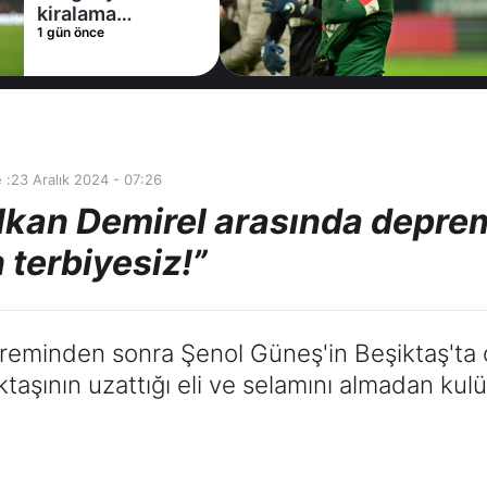
1 gün önce
 :
23 Aralık 2024 - 07:26
lkan Demirel arasında deprem 
 terbiyesiz!”
eminden sonra Şenol Güneş'in Beşiktaş'ta ça
aşının uzattığı eli ve selamını almadan kulü