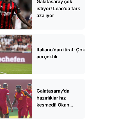
Galatasaray çok
istiyor! Leao'da fark
azalıyor
Italiano'dan itiraf: Çok
acı çektik
Galatasaray'da
hazırlıklar hız
kesmedi! Okan
Buruk'tan taktik
detaylar