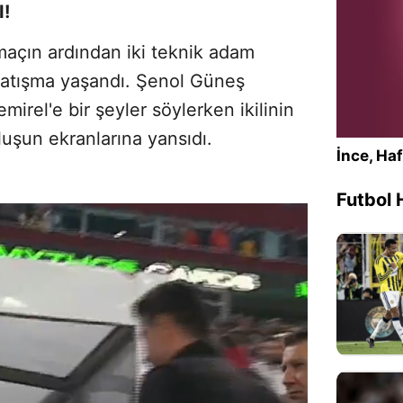
!
açın ardından iki teknik adam
ü atışma yaşandı. Şenol Güneş
mirel'e bir şeyler söylerken ikilinin
luşun ekranlarına yansıdı.
İnce, Haf
Futbol 