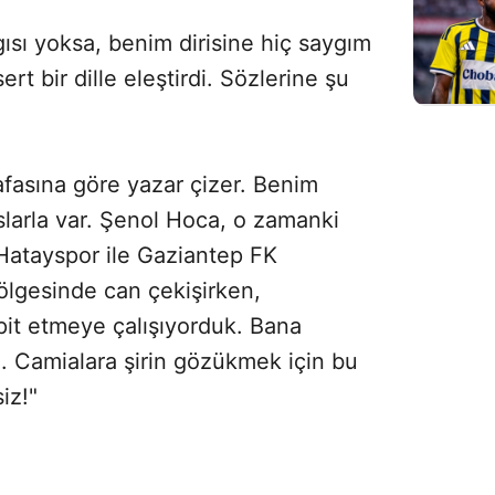
gısı yoksa, benim dirisine hiç saygım
rt bir dille eleştirdi. Sözlerine şu
afasına göre yazar çizer. Benim
slarla var. Şenol Hoca, o zamanki
‘Hatayspor ile Gaziantep FK
ölgesinde can çekişirken,
pit etmeye çalışıyorduk. Bana
i. Camialara şirin gözükmek için bu
iz!"