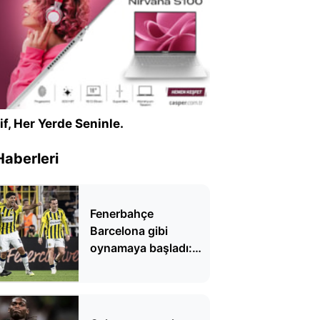
if, Her Yerde Seninle.
Haberleri
Fenerbahçe
Barcelona gibi
oynamaya başladı:
'Fenercelona'