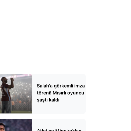
Salah'a görkemli imza
töreni! Mısırlı oyuncu
şaştı kaldı
Atletico Mineiro'dan