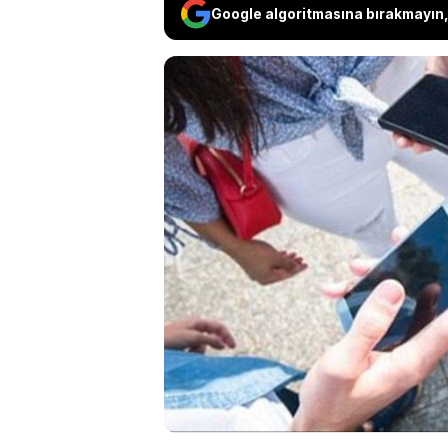
Google algoritmasına bırakmayın, 
Türkiye’de son günle
VPN kullanımını yeni
Başkanlığı’nın polis
özellikle X, Instagr
erişimde sorun yaşay
sorularına yanıt ara