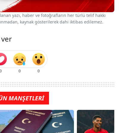
nan yazı, haber ve fotoğrafların her türlü telif hakkı
 alınmadan, kaynak gösterilerek dahi iktibas edilemez.
 ver
ÜN MANŞETLERİ