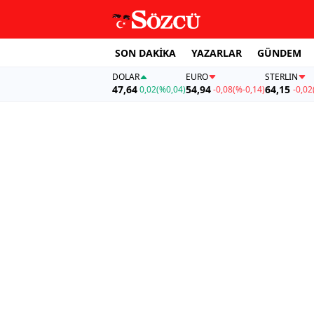
SON DAKİKA
YAZARLAR
GÜNDEM
DOLAR
EURO
STERLIN
47,64
54,94
64,15
0,02
(%0,04)
-0,08
(%-0,14)
-0,02