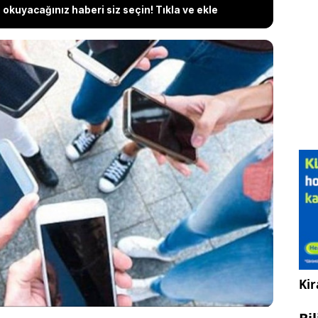
okuyacağınız haberi siz seçin! Tıkla ve ekle
rde sosyal medyaya erişimde yaşanan sıkıntılar,
den gündeme taşıdı. 7 Eylül’de CHP İstanbul İl
 tarafından abluka altına alınmasının ardından
am, Facebook ve TikTok gibi popüler platformlara
an kullanıcılar, “VPN yasak mı, kullanmak suç mu?”
maya başladı.
Kir