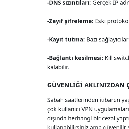
-DNS sızıntıları:
Gerçek IP adre
-Zayıf şifreleme:
Eski protokol
-Kayıt tutma:
Bazı sağlayıcılar 
-Bağlantı kesilmesi:
Kill switc
kalabilir.
GÜVENLİĞİ AKLINIZDAN 
Sabah saatlerinden itibaren y
çok kullanıcı VPN uygulamaları
dışında herhangi bir cezai yapt
kullanabilirsiniz ama güvenilir s