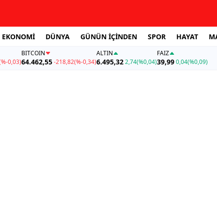
EKONOMİ
DÜNYA
GÜNÜN İÇİNDEN
SPOR
HAYAT
M
BITCOIN
ALTIN
FAİZ
64.462,55
6.495,32
39,99
(%-0,03)
-218,82
(%-0,34)
2,74
(%0,04)
0,04
(%0,09)