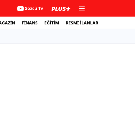
Sözcü Tv
AGAZİN
FİNANS
EĞİTİM
RESMİ İLANLAR