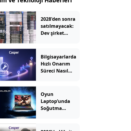
lim ve Teknoloji Haberleri
2028'den sonra
satılmayacak:
Dev şirket
kutulara uyarı
eklemeye
başladı
Bilgisayarlarda
Hızlı Onarım
Süreci Nasıl
İşler?
Oyun
Laptop’unda
Soğutma
Sistemi Rehberi