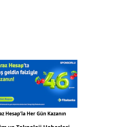
az Hesap’la Her Gün Kazanın