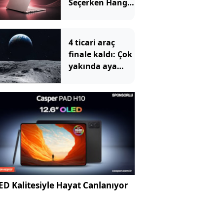
Seçerken Hangi
Özelliklere
Bakılmalı?
4 ticari araç
finale kaldı: Çok
yakında aya
gidecekler
D Kalitesiyle Hayat Canlanıyor