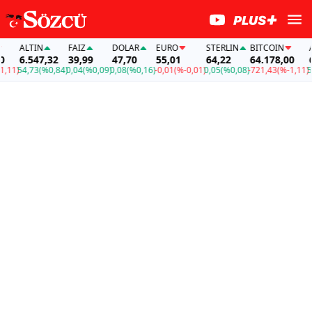
ALTIN
FAİZ
DOLAR
EURO
STERLIN
BITCOIN
AL
6.547,32
39,99
47,70
55,01
64,22
64.178,00
6.
11)
54,73
(%0,84)
0,04
(%0,09)
0,08
(%0,16)
-0,01
(%-0,01)
0,05
(%0,08)
-721,43
(%-1,11)
54,