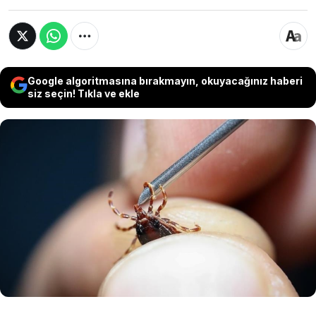
Google algoritmasına bırakmayın, okuyacağınız haberi
siz seçin! Tıkla ve ekle
Tokat'ın Sulusaray ilçesinde vücuduna yapışan
keneyi kendi imkanlarıyla çıkardıktan sonra
rahatsızlanan Dursun Almamış, Kırım Kongo
Kanamalı Ateşi (KKKA) şüphesiyle kaldırıldığı
hastanede yaşamını yitirdi. Aynı hastanede KKKA
teşhisi konulan 4 kişinin ise tedavisinin devam
ettiği bildirildi.