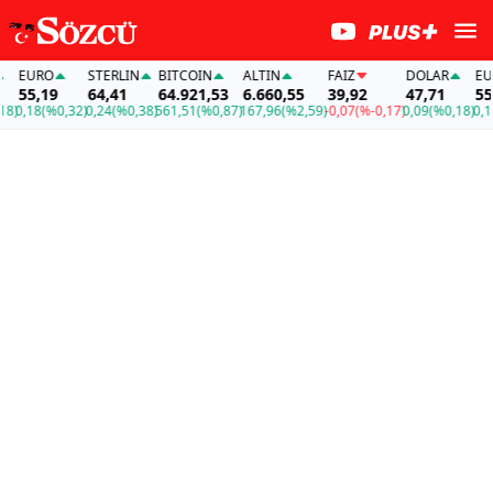
EURO
STERLIN
BITCOIN
ALTIN
FAİZ
DOLAR
EURO
55,19
64,41
64.921,53
6.660,55
39,92
47,71
55,1
0,18
(%0,32)
0,24
(%0,38)
561,51
(%0,87)
167,96
(%2,59)
-0,07
(%-0,17)
0,09
(%0,18)
0,18
(%