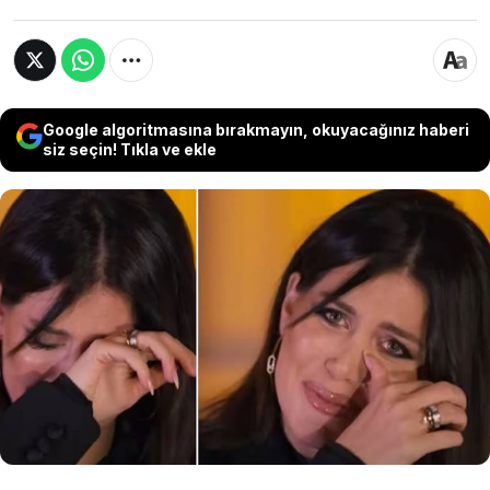
Google algoritmasına bırakmayın, okuyacağınız haberi
siz seçin! Tıkla ve ekle
Wanda Nara'nın ihaneti ve sezonu
kapatmasına sebep olan sakatlığıyla sarsılan
Mauro Icardi, aradığı aşkı yakınında buldu...
Arjantinli süper yıldızın, Nara ile ayrılık
sürecinde avukatlığını yapan Angela Burgos ile
ilişki yaşadığı iddia edildi.