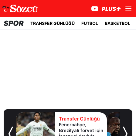
SPOR
TRANSFER GÜNLÜĞÜ
FUTBOL
BASKETBOL
lüğü
Transfer Günlüğü
l
Fenerbahçe,
Brezilyalı forvet için