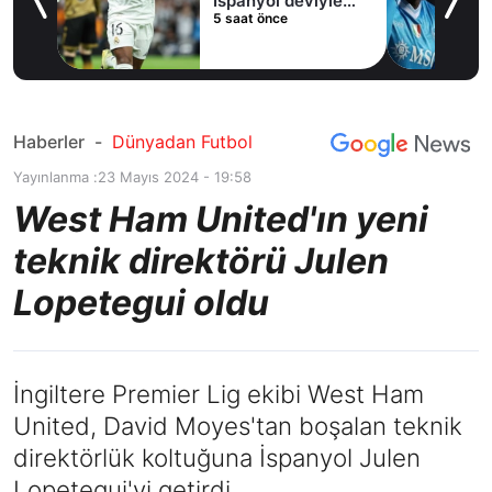
İspanyol deviyle
5 saat önce
masaya oturdu!
Haberler
-
Dünyadan Futbol
Yayınlanma :
23 Mayıs 2024 - 19:58
West Ham United'ın yeni
teknik direktörü Julen
Lopetegui oldu
İngiltere Premier Lig ekibi West Ham
United, David Moyes'tan boşalan teknik
direktörlük koltuğuna İspanyol Julen
Lopetegui'yi getirdi.