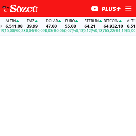
ALTIN
FAİZ
DOLAR
EURO
STERLIN
BITCOIN
ALTIN
6.511,08
39,99
47,60
55,08
64,21
64.932,10
6.511,0
5,00
(%0,23)
0,04
(%0,09)
0,03
(%0,06)
0,07
(%0,13)
0,12
(%0,18)
765,22
(%1,19)
15,00
(%0,