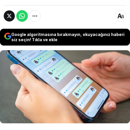
Google algoritmasına bırakmayın, okuyacağınız haberi
siz seçin! Tıkla ve ekle
Dünyaca ünlü anlık mesajlaşma uygulaması
WhatsApp, kullanıcı deneyimini zenginleştirmek
adına yapay zeka destekli bir özellik üzerinde
çalışmalara başladı. Bu yeni özellik sayesinde
kullanıcılar sohbetlerini istedikleri şekillerde
renklendirebilecek.