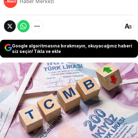
Haber Merkezi
Google algoritmasına bırakmayın, okuyacağınız haberi
siz seçin! Tıkla ve ekle
Commerzbank, haziran enflasyon verilerindeki
sınırlı iyileşmeye rağmen çekirdek enflasyonun
yüksek seyrini koruduğunu belirterek, Türkiye
Cumhuriyet Merkez Bankası'nın kısa vadede
faiz indirimi için yeterli hareket alanına sahip
olmadığını değerlendirdi.