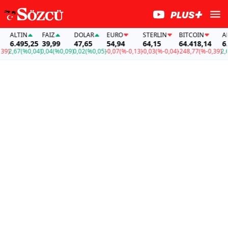
ALTIN
FAİZ
DOLAR
EURO
STERLIN
BITCOIN
ALTI
6.495,25
39,99
47,65
54,94
64,15
64.418,14
6.49
)
2,67
(%0,04)
0,04
(%0,09)
0,02
(%0,05)
-0,07
(%-0,13)
-0,03
(%-0,04)
-248,77
(%-0,39)
2,67
(