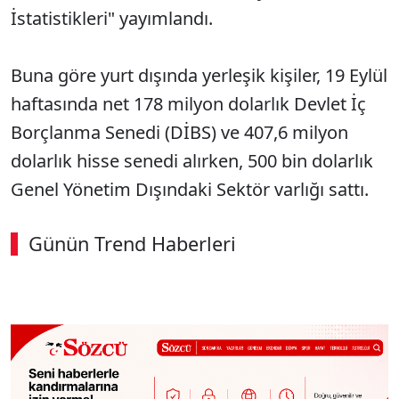
İstatistikleri" yayımlandı.
Buna göre yurt dışında yerleşik kişiler, 19 Eylül
haftasında net 178 milyon dolarlık Devlet İç
Borçlanma Senedi (DİBS) ve 407,6 milyon
dolarlık hisse senedi alırken, 500 bin dolarlık
Genel Yönetim Dışındaki Sektör varlığı sattı.
Günün Trend Haberleri
00:02
/ 09:15
Sesi Aç