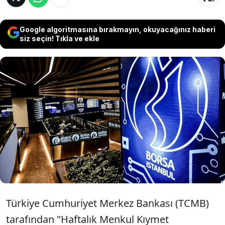
Google algoritmasına bırakmayın, okuyacağınız haberi
siz seçin! Tıkla ve ekle
Merkez Bankası verilerine göre, yurt
dışında yerleşik yatırımcılar 19 Eylül
haftasında 407,6 milyon dolarlık hisse
senedi ve 178 milyon dolarlık devlet iç
borçlanma senedi aldı.
Türkiye Cumhuriyet Merkez Bankası (TCMB)
tarafından "Haftalık Menkul Kıymet