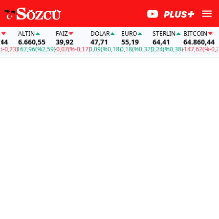
ALTIN
FAİZ
DOLAR
EURO
STERLIN
BITCOIN
4
6.660,55
39,92
47,71
55,19
64,41
64.860,44
,23)
167,96
(%2,59)
-0,07
(%-0,17)
0,09
(%0,18)
0,18
(%0,32)
0,24
(%0,38)
-147,62
(%-0,23)