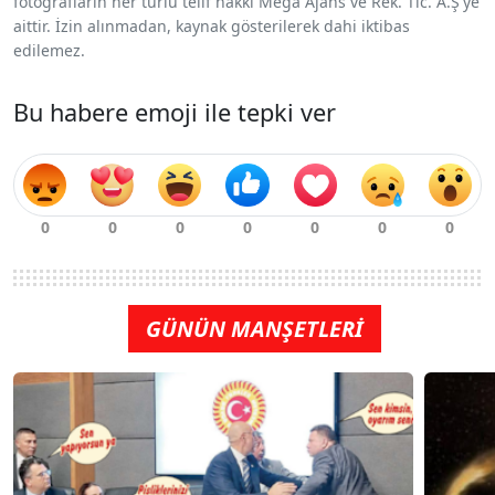
fotoğrafların her türlü telif hakkı Mega Ajans ve Rek. Tic. A.Ş'ye
aittir. İzin alınmadan, kaynak gösterilerek dahi iktibas
edilemez.
Bu habere emoji ile tepki ver
GÜNÜN MANŞETLERİ