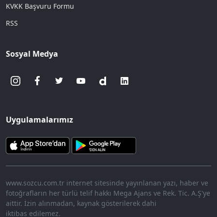
KVKK Başvuru Formu
RSS
Sosyal Medya
Uygulamalarımız
www.sozcu.com.tr internet sitesinde yayınlanan yazı, haber ve
fotoğrafların her türlü telif hakkı Mega Ajans ve Rek. Tic. A.Ş'ye
aittir. İzin alınmadan, kaynak gösterilerek dahi
iktibas edilemez.