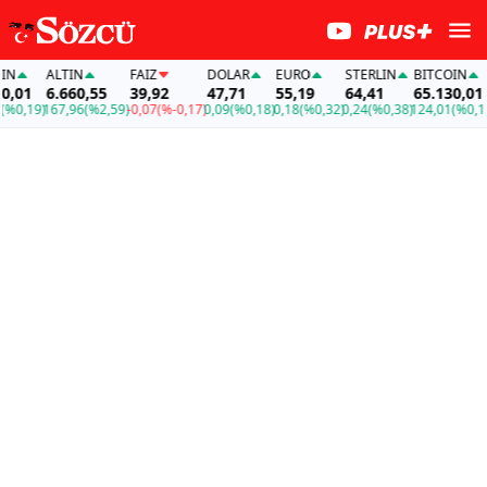
N
ALTIN
FAİZ
DOLAR
EURO
STERLIN
BITCOIN
,01
6.660,55
39,92
47,71
55,19
64,41
65.130,01
0,19)
167,96
(%2,59)
-0,07
(%-0,17)
0,09
(%0,18)
0,18
(%0,32)
0,24
(%0,38)
124,01
(%0,19)
1