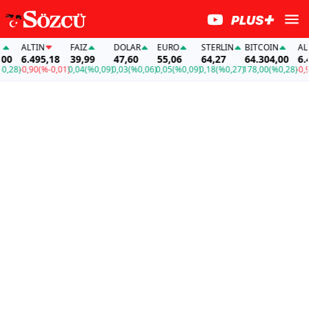
ALTIN
FAİZ
DOLAR
EURO
STERLIN
BITCOIN
ALTIN
6.495,18
39,99
47,60
55,06
64,27
64.304,00
6.495
8)
-0,90
(%-0,01)
0,04
(%0,09)
0,03
(%0,06)
0,05
(%0,09)
0,18
(%0,27)
178,00
(%0,28)
-0,90
(%