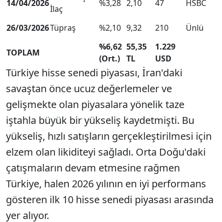
14/04/2026
%3,28
2,10
47
HSBC
İlaç
26/03/2026
Tüpraş
%2,10
9,32
210
Ünlü
%6,62
55,35
1.229
TOPLAM
(Ort.)
TL
USD
Türkiye hisse senedi piyasası, İran'daki
savaştan önce ucuz değerlemeler ve
gelişmekte olan piyasalara yönelik taze
iştahla büyük bir yükseliş kaydetmişti. Bu
yükseliş, hızlı satışların gerçekleştirilmesi için
elzem olan likiditeyi sağladı. Orta Doğu'daki
çatışmaların devam etmesine rağmen
Türkiye, halen 2026 yılının en iyi performans
gösteren ilk 10 hisse senedi piyasası arasında
yer alıyor.