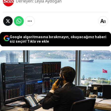
Derleyen: Leyla Aydoğan
Google algoritmasına bırakmayın, okuyacağınız haberi
siz seçin! Tıkla ve ekle
Küresel çalkantılara ve Türkiye'de yaşanan siyasi
belirsizliklere karşı yabancı fonlar, Borsa
İstanbul’da adeta fırsat avına çıktı. Yüksek faiz
kıskacında alternatif finansman arayan Türk
şirketlerinin blok hisse satışlarına koşan
uluslararası yatırımcıların hareketleri 1,2 milyar
doları aştı.