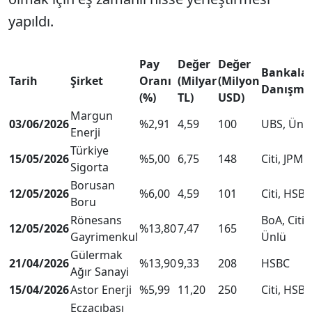
yapıldı.
Pay
Değer
Değer
Bankalar
Tarih
Şirket
Oranı
(Milyar
(Milyon
Danışma
(%)
TL)
USD)
Margun
03/06/2026
%2,91
4,59
100
UBS, Ünl
Enerji
Türkiye
15/05/2026
%5,00
6,75
148
Citi, JPM
Sigorta
Borusan
12/05/2026
%6,00
4,59
101
Citi, HSBC
Boru
Rönesans
BoA, Citi,
12/05/2026
%13,80
7,47
165
Gayrimenkul
Ünlü
Gülermak
21/04/2026
%13,90
9,33
208
HSBC
Ağır Sanayi
15/04/2026
Astor Enerji
%5,99
11,20
250
Citi, HSBC
Eczacıbaşı