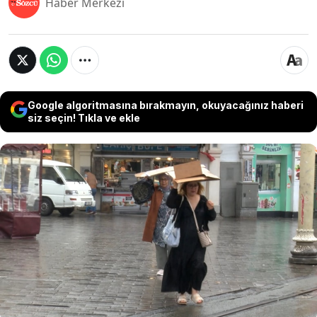
Haber Merkezi
Google algoritmasına bırakmayın, okuyacağınız haberi
siz seçin! Tıkla ve ekle
İstanbul Büyükşehir Belediyesi AKOM, 29 Mayıs
2026 Cuma gününe ait günlük hava durumu ve
haftalık tahmin raporunu yayımladı. Bugün
aralıklarla sağanak yağış geçişleri beklenirken,
hafta sonu itibarıyla yağışların duracağı ve
sıcaklıkların yaz değerlerine doğru yükseleceği
açıklandı.