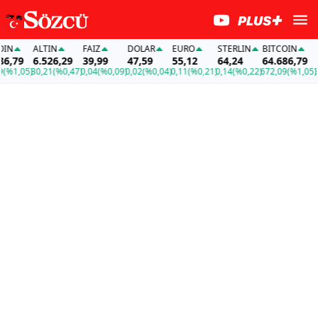
ALTIN
FAİZ
DOLAR
EURO
STERLIN
BITCOIN
ALT
79
6.526,29
39,99
47,59
55,12
64,24
64.686,79
6.
1,05)
30,21
(%0,47)
0,04
(%0,09)
0,02
(%0,04)
0,11
(%0,21)
0,14
(%0,22)
672,09
(%1,05)
30,