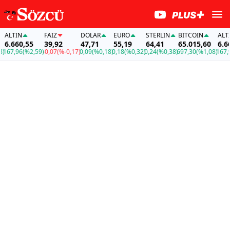
ALTIN
FAİZ
DOLAR
EURO
STERLIN
BITCOIN
ALTIN
6.660,55
39,92
47,71
55,19
64,41
65.015,60
6.660
67,96
(%2,59)
-0,07
(%-0,17)
0,09
(%0,18)
0,18
(%0,32)
0,24
(%0,38)
697,30
(%1,08)
167,96