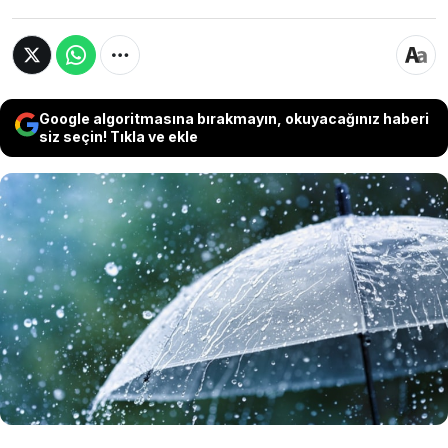
Google algoritmasına bırakmayın, okuyacağınız haberi
siz seçin! Tıkla ve ekle
Eylül'ün son günlerini yaşarken sıcaklara veda
edildi, yurdumuz yağışlı ve soğuk havaların
etkisi altına girdi... Ancak yağmur denilince akla
ilk gelen çözüm şemsiye olsa da uzmanlara
göre bu alışkanlığın pek de bilinmeyen ciddi
dezavantajları var...