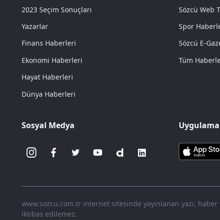
2023 Seçim Sonuçları
Sözcü Web 
Yazarlar
Spor Haberle
Finans Haberleri
Sözcü E-Gaz
Ekonomi Haberleri
Tüm Haberl
Hayat Haberleri
Dünya Haberleri
Sosyal Medya
Uygulamal
www.sozcu.com.tr internet sitesinde yayınlanan yazı, haber ve
iktibas edilemez.