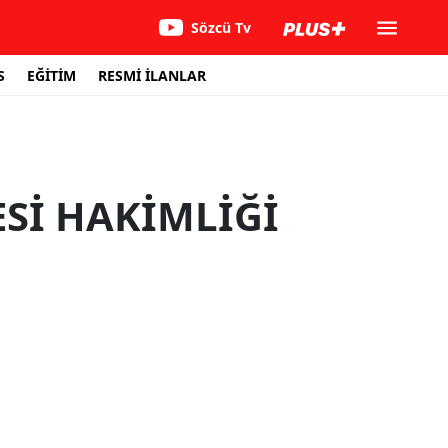
Sözcü Tv
S
EĞİTİM
RESMİ İLANLAR
Sİ HAKİMLİĞİ