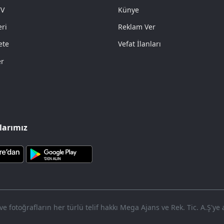
TV
Künye
ri
Reklam Ver
ete
Vefat İlanları
er
arımız
 fotoğrafların her türlü telif hakkı Mega Ajans ve Rek. Tic. A.Ş'ye a