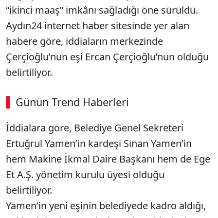
“ikinci maaş” imkânı sağladığı öne sürüldü.
Aydın24 internet haber sitesinde yer alan
habere göre, iddiaların merkezinde
Çerçioğlu’nun eşi Ercan Çerçioğlu’nun olduğu
belirtiliyor.
Günün Trend Haberleri
00:02
/ 08:06
İddialara göre, Belediye Genel Sekreteri
Sesi Aç
Ertuğrul Yamen’in kardeşi Sinan Yamen’in
hem Makine İkmal Daire Başkanı hem de Ege
Et A.Ş. yönetim kurulu üyesi olduğu
belirtiliyor.
Yamen’in yeni eşinin belediyede kadro aldığı,