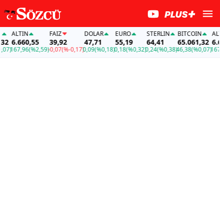
ALTIN
FAİZ
DOLAR
EURO
STERLIN
BITCOIN
ALTI
2
6.660,55
39,92
47,71
55,19
64,41
65.061,32
6.66
7)
167,96
(%2,59)
-0,07
(%-0,17)
0,09
(%0,18)
0,18
(%0,32)
0,24
(%0,38)
46,38
(%0,07)
167,9