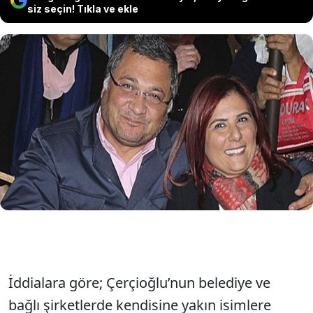
siz seçin! Tıkla ve ekle
CHP’den istifa ederek AKP’ye katılan
Aydın Büyükşehir Belediye Başkanı
Özlem Çerçioğlu hakkında yeni iddialar
ortaya atıldı.
İddialara göre; Çerçioğlu’nun belediye ve
bağlı şirketlerde kendisine yakın isimlere