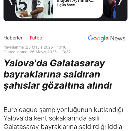
irdi
müjde! Ayrılmak
1 gün önce
istiyor
Haberler
-
Futbol
Yayınlanma :
26 Mayıs 2025 - 13:16
Güncellenme :
26 Mayıs 2025 - 13:32
Yalova'da Galatasaray
bayraklarına saldıran
şahıslar gözaltına alındı
Euroleague şampiyonluğunun kutlandığı
Yalova'da kent sokaklarında asılı
Galatasaray bayraklarına saldırdığı iddia