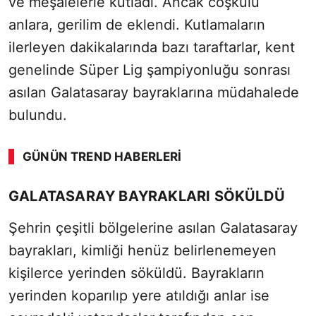
ve meşalelerle kutladı. Ancak coşkulu
anlara, gerilim de eklendi. Kutlamaların
ilerleyen dakikalarında bazı taraftarlar, kent
genelinde Süper Lig şampiyonluğu sonrası
asılan Galatasaray bayraklarına müdahalede
bulundu.
GÜNÜN TREND HABERLERI
00:01
/ 09:08
GALATASARAY BAYRAKLARI SÖKÜLDÜ
Sesi Aç
Şehrin çeşitli bölgelerine asılan Galatasaray
bayrakları, kimliği henüz belirlenemeyen
kişilerce yerinden söküldü. Bayrakların
yerinden koparılıp yere atıldığı anlar ise