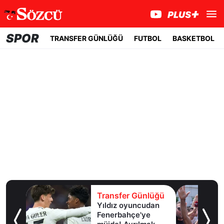
SPOR
TRANSFER GÜNLÜĞÜ
FUTBOL
BASKETBOL
lüğü
Transfer Günlüğü
girdi,
Yıldız oyuncudan
ir
Fenerbahçe'ye