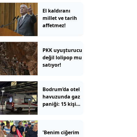
El kaldıranı
millet ve tarih
affetmez!
PKK uyuşturucu
değil lolipop mu
satıyor!
Bodrum’da otel
havuzunda gaz
paniği: 15 kişi
hastanelik oldu
'Benim ciğerim