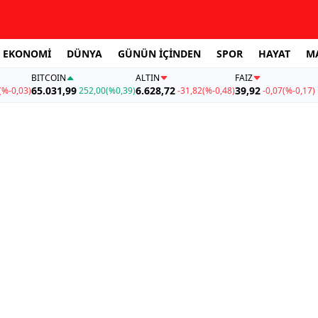
EKONOMİ
DÜNYA
GÜNÜN İÇİNDEN
SPOR
HAYAT
M
BITCOIN
ALTIN
FAİZ
65.031,99
6.628,72
39,92
(%-0,03)
252,00
(%0,39)
-31,82
(%-0,48)
-0,07
(%-0,17)