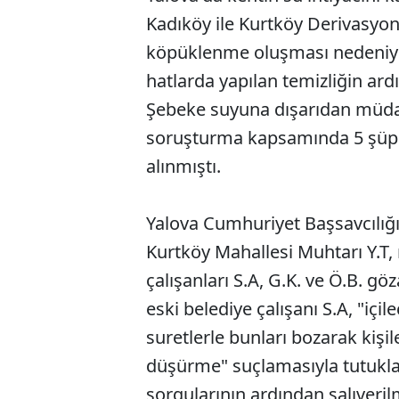
Kadıköy ile Kurtköy Derivasy
köpüklenme oluşması nedeniyle
hatlarda yapılan temizliğin ar
Şebeke suyuna dışarıdan müdaha
soruşturma kapsamında 5 şüphe
alınmıştı.
Yalova Cumhuriyet Başsavcılı
Kurtköy Mahallesi Muhtarı Y.T, 
çalışanları S.A, G.K. ve Ö.B. gö
eski belediye çalışanı S.A, "içi
suretlerle bunları bozarak kişil
düşürme" suçlamasıyla tutuklan
sorgularının ardından salıverilm