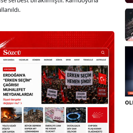
 ise serbest bırakılmıştır. Kamuoyuna
llanıldı.
OLE