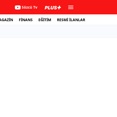
Sözcü Tv
AGAZİN
FİNANS
EĞİTİM
RESMİ İLANLAR