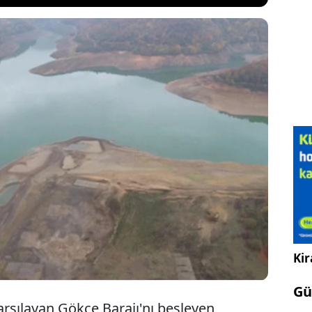
ği, kentin su ihtiyacını karşılayan Gökçe Barajı'nı
ıköy ile Kurtköy Derivasyonu'ndaki
n nedeninin temizlik ve kişisel bakım ürünlerinde
cı amaçlı kullanılan bileşik olduğunu açıkladı.
Kir
Gü
karşılayan Gökçe Barajı'nı besleyen