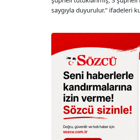
şüpheli tutuklanmış, 3 şüpheli
saygıyla duyurulur." ifadeleri ku