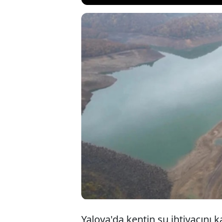
Yalova Valili
besleyen Kad
köpüklenmeni
köpük arttırı
Yalova'da kentin su ihtiyacını 