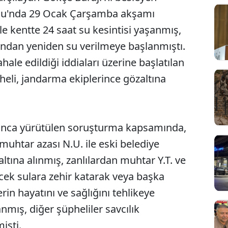
onu'nda 29 Ocak Çarşamba akşamı
 kentte 24 saat su kesintisi yaşanmış,
dından yeniden su verilmeye başlanmıştı.
le edildiği iddiaları üzerine başlatılan
li, jandarma ekiplerince gözaltına
ğınca yürütülen soruşturma kapsamında,
muhtar azası N.U. ile eski belediye
zaltına alınmış, zanlılardan muhtar Y.T. ve
lecek sulara zehir katarak veya başka
erin hayatını ve sağlığını tehlikeye
mış, diğer şüpheliler savcılık
işti.